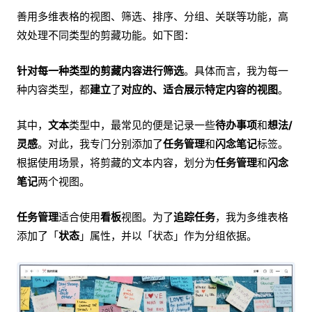
善用多维表格的视图、筛选、排序、分组、关联等功能，高
效处理不同类型的剪藏功能。如下图：
针对每一种类型的剪藏内容进行筛选
。具体而言，我为每一
种内容类型，都
建立
了
对应的、适合展示特定内容的视图
。
其中，
文本
类型中，最常见的便是记录一些
待办事项
和
想法/
灵感
。对此，我专门分别添加了
任务管理
和
闪念笔记
标签。
根据使用场景，将剪藏的文本内容，划分为
任务管理
和
闪念
笔记
两个视图。
任务管理
适合使用
看板
视图。为了
追踪任务
，我为多维表格
添加了「
状态
」属性，并以「状态」作为分组依据。