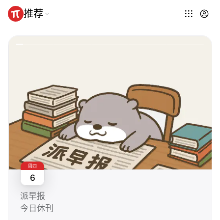
推荐
周四
6
派早报
今日休刊