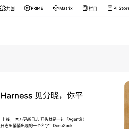
PRIME
Matrix
Pi Stor
共创
栏目
arness 见分晓，你平
式版 API 上线， 官方更新日志 开头就是一句「Agent能
志里悄悄出现的一个名字：DeepSeek