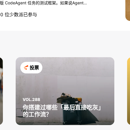
CodeAgent 任务的测试框架。如果说Agent =
沿能力逐渐打平，真正决定体验的变成了包裹在模型外的
30 位少数派已参与
ess 是整车的调校与底盘，本期一派，来聊聊你写
发布后，你会愿
投票
VOL.288
你搭建过哪些「最后直接吃灰」
的工作流？