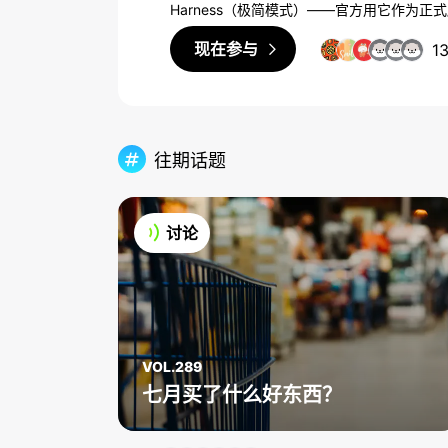
Harness（极简模式）——官方用它作为正式版 
Model + Harness，当各家模型的前
现在参与
1
那层「套子」。如果说模型是发动机，Harn
代码时的「座驾」是哪一个： 你现在的主力 Harness 或编程 Agent 是哪一家？（欢迎投
票！） 为什么选它，是因为大家都在用/用了好几个还是它顺手/效果优异……？ 有没有试过同
一个模型在不同 Harness 里使用，体感差异大吗？ DeepSeek Harness 正式
意试试吗？ 也欢迎大家在分享自己宝贵的使用体验之时，可以顺便提上一句主要的工作用途或
往期话题
技术栈，方便其他派友参考，谢谢。
讨论
VOL.289
七月买了什么好东西？