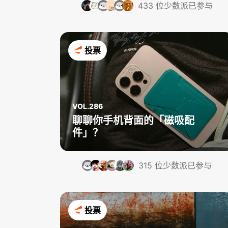
433 位少数派已参与
投票
VOL.286
聊聊你手机背面的「磁吸配
件」？
315 位少数派已参与
投票