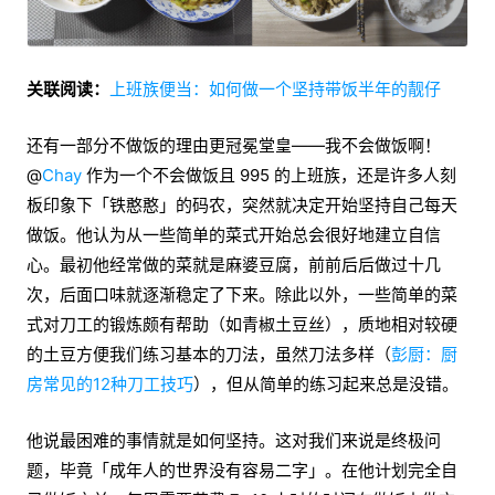
关联阅读：
上班族便当：如何做一个坚持带饭半年的靓仔
还有一部分不做饭的理由更冠冕堂皇——我不会做饭啊！
@
Chay
作为一个不会做饭且 995 的上班族，还是许多人刻
板印象下「铁憨憨」的码农，突然就决定开始坚持自己每天
做饭。他认为从一些简单的菜式开始总会很好地建立自信
心。最初他经常做的菜就是麻婆豆腐，前前后后做过十几
次，后面口味就逐渐稳定了下来。除此以外，一些简单的菜
式对刀工的锻炼颇有帮助（如青椒土豆丝），质地相对较硬
的土豆方便我们练习基本的刀法，虽然刀法多样（
彭厨：厨
房常见的12种刀工技巧
），但从简单的练习起来总是没错。
他说最困难的事情就是如何坚持。这对我们来说是终极问
题，毕竟「成年人的世界没有容易二字」。在他计划完全自