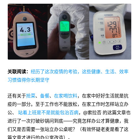
关联阅读：
经历了这次疫情的考验，这些健康、生活、效率
习惯值得你长期坚守
还有关于
抢菜
、
备餐
、
在家喝饮料
，在家中好好生活就是抗
疫的一部分。至于工作也不能放松，在家工作时怎样站立办
公、
站着上班是不是就能包治百病
，@索拉否 的这篇文章也
进行了一次打破砂锅问到底——究竟怎样办公才算健康，我
们又是否需要一张站立办公桌呢？（有效怀疑老麦是看了这
篇文章才进行的办公室改造）。