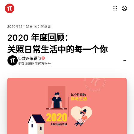
2020年12月31日
14 分钟阅读
2
0
2
0
年
度
回
顾：
关
照
日
常
生
活
中
的
每
一
个
你
少数派编辑部
少数派编辑部官方账号。