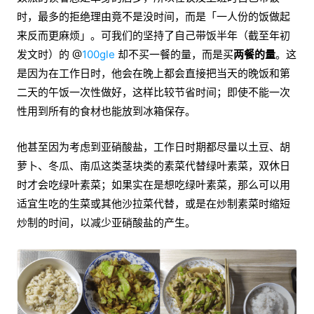
时，最多的拒绝理由竟不是没时间，而是「一人份的饭做起
来反而更麻烦」。可我们的坚持了自己带饭半年（截至年初
发文时）的 @
100gle
却不买一餐的量，而是买
两餐的量
。这
是因为在工作日时，他会在晚上都会直接把当天的晚饭和第
二天的午饭一次性做好，这样比较节省时间；即使不能一次
性用到所有的食材也能放到冰箱保存。
他甚至因为考虑到亚硝酸盐，工作日时期都尽量以土豆、胡
萝卜、冬瓜、南瓜这类茎块类的素菜代替绿叶素菜，双休日
时才会吃绿叶素菜；如果实在是想吃绿叶素菜，那么可以用
适宜生吃的生菜或其他沙拉菜代替，或是在炒制素菜时缩短
炒制的时间，以减少亚硝酸盐的产生。