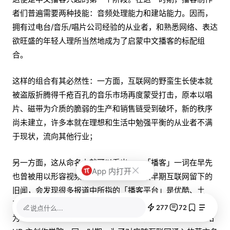
者们普遍需要两种技能：音频处理能力和建站能力。因而，
拥有过电台/音乐/唱片公司经验的从业者，和熟悉网络、表达
欲旺盛的年轻人理所当然地成为了启蒙中文播客的标配组
合。
这样的组合有其必然性：一方面，互联网的野蛮生长使本就
被盗版折腾得千疮百孔的音乐市场再度蒙受打击，原本以唱
片、磁带为介质的脆弱的生产和销售链受到破坏，新的秩序
尚未建立，许多本就在理想和生活中勉强平衡的从业者不满
于现状，流向其他行业；
另一方面，这从命名上就可以看出——「播客」一词在早先
App 内打开
也曾被用以形容视频作者。如果你去搜索早期互联网留下的
旧闻，会发现很多报道中所指的「播客平台」是优酷、土
豆、酷6之类的视频网站。一直到 2016 年，优酷还推出过名
277
72
说点什么...
为「播客学院」的视频创作者扶持计划，类似于现在的 B 站