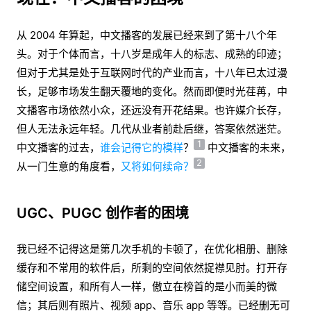
从 2004 年算起，中文播客的发展已经来到了第十八个年
头。对于个体而言，十八岁是成年人的标志、成熟的印迹；
但对于尤其是处于互联网时代的产业而言，十八年已太过漫
长，足够市场发生翻天覆地的变化。然而即便时光荏苒，中
文播客市场依然小众，还远没有开花结果。也许媒介长存，
但人无法永远年轻。几代从业者前赴后继，答案依然迷茫。
1
中文播客的过去，
谁会记得它的模样
？
中文播客的未来，
2
从一门生意的角度看，
又将如何续命？
UGC、PUGC 创作者的困境
我已经不记得这是第几次手机的卡顿了，在优化相册、删除
缓存和不常用的软件后，所剩的空间依然捉襟见肘。打开存
储空间设置，和所有人一样，傲立在榜首的是小而美的微
信；其后则有照片、视频 app、音乐 app 等等。已经删无可