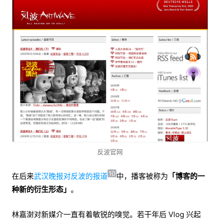
反波官网
10
在后来
武汉晚报对反波的报道
中，播客被称为
「博客的一
种新的衍生形态」
。
林嘉澍对新媒介一直有着敏锐的嗅觉。若干年后 Vlog 兴起