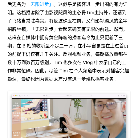
后更名为
「无限进步」
。这似乎是播客进一步出圈的有力证
明。这档播客除了由影视飓风的主心骨Tim主持外，还请到
了飞猪当常驻嘉宾。有反波珠玉在前，又有影视飓风的金字
招牌坐镇，「无限进步」看起来确实有无限的前途。然而，
这样在自媒体中拥有黄金阵容的播客迄今为止只更新了三
期，在 B 站的收听量不足二十万，在小宇宙更是在上过首页
的前提下仍仅有几千关注。反观视频业务，每期播放量都在
数十万到数百万级别，Tim 也多次在 Vlog 中表示自己的工
作非常忙碌。因此，尽管 Tim 在个人频道中表示对播客兴趣
颇深，最终也因为数据太差没有进一步耕耘播客业务。