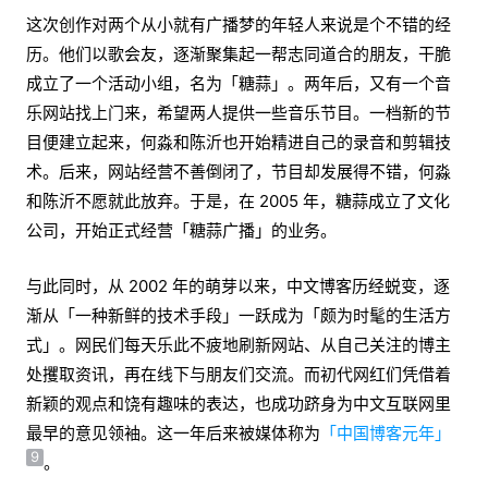
这次创作对两个从小就有广播梦的年轻人来说是个不错的经
历。他们以歌会友，逐渐聚集起一帮志同道合的朋友，干脆
成立了一个活动小组，名为「糖蒜」。两年后，又有一个音
乐网站找上门来，希望两人提供一些音乐节目。一档新的节
目便建立起来，何淼和陈沂也开始精进自己的录音和剪辑技
术。后来，网站经营不善倒闭了，节目却发展得不错，何淼
和陈沂不愿就此放弃。于是，在 2005 年，糖蒜成立了文化
公司，开始正式经营「糖蒜广播」的业务。
与此同时，从 2002 年的萌芽以来，中文博客历经蜕变，逐
渐从「一种新鲜的技术手段」一跃成为「颇为时髦的生活方
式」。网民们每天乐此不疲地刷新网站、从自己关注的博主
处攫取资讯，再在线下与朋友们交流。而初代网红们凭借着
新颖的观点和饶有趣味的表达，也成功跻身为中文互联网里
最早的意见领袖。这一年后来被媒体称为
「中国博客元年」
9
。