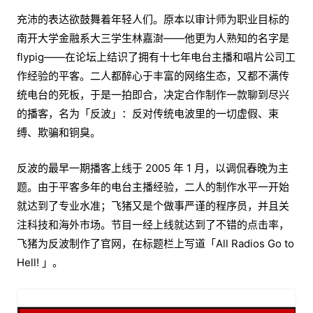
充沛的表达欲鼓舞着年轻人们。原本以审计师为职业目标的
南开大学金融系大三学生林嘉澍——他更为人熟知的名字是
flypig——在论坛上结识了拥有十七年电台主播和唱片公司工
作经验的平客。二人都醉心于丰富的网络生态，又都不满传
统电台的死板，于是一拍即合，决定合作制作一款聊到尽兴
的播客，名为「反波」：反对传统电波里的一切虚假、束
缚、欺骗和铜臭。
反波的最早一期播客上线于 2005 年 1 月，以调侃春晚为主
题。由于平客多年的电台主播经验，二人的制作水平一开始
就达到了专业水准；飞猪又是个做事严谨的程序员，并且关
注科技和海外市场。节目一经上线就达到了不错的点击率，
飞猪为反波制作了官网，在标题栏上写道「All Radios Go to
Hell! 」。