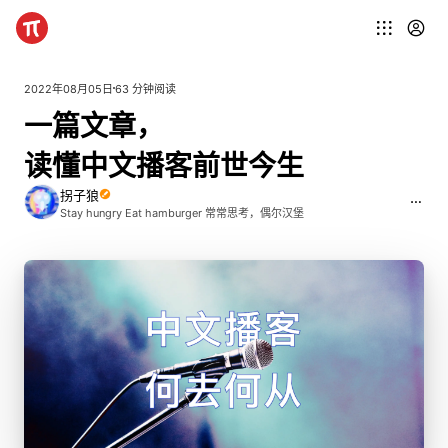
2022年08月05日
63 分钟阅读
一
篇
文
章，
读
懂
中
文
播
客
前
世
今
生
拐子狼
Stay hungry Eat hamburger 常常思考，偶尔汉堡