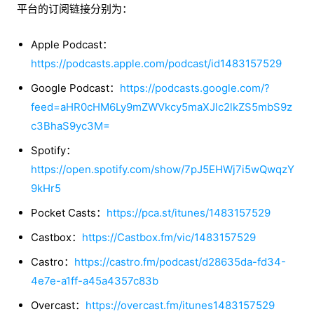
平台的订阅链接分别为：
Apple Podcast：
https://podcasts.apple.com/podcast/id1483157529
Google Podcast：
https://podcasts.google.com/?
feed=aHR0cHM6Ly9mZWVkcy5maXJlc2lkZS5mbS9z
c3BhaS9yc3M=
Spotify：
https://open.spotify.com/show/7pJ5EHWj7i5wQwqzY
9kHr5
Pocket Casts：
https://pca.st/itunes/1483157529
Castbox：
https://Castbox.fm/vic/1483157529
Castro：
https://castro.fm/podcast/d28635da-fd34-
4e7e-a1ff-a45a4357c83b
Overcast：
https://overcast.fm/itunes1483157529