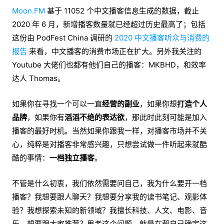
Moon.FM
基于 11052 个中文播客信息生成的数据，截止
2020 年 6 月，新增播客数量就已经超过历史最高了；包括
这份由 PodFest China 调研的
2020 中文播客听众与消费的
报告
来看，中文播客的消费市场正在扩大。另外我关注的
Youtube 大佬们也都有他们自己的播客：MKBHD，和效率
达人 Thomas。
如果你在寻找一个可以一直
经营的副业
，如果你想
打造个人
品牌
，如果你有
滔滔不绝的表达欲
，那此时此刻可能是加入
播客的最好时机。当然如果你跟我一样，对播客市场并不关
心，纯粹是对播客非常感兴趣，只想尝试做一件听起来就酷
酷的事情：
一档独立播客
。
不管是什么初衷，我们依然需要问自己，我为什么要开一档
播客？我想要跟人聊天？我想要分享我的读书笔记、观影体
验？我想探索未知的新领域？我擅长科技、人文、电影、音
乐，想要跟大家推荐？思考这个问题，就是在帮自己确定这