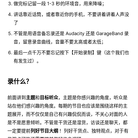
做完标记留一段 1-3 秒的环境音，用来降噪；
讲话靠近话筒，或者靠近你的手机，不要讲着讲着人声没
了
不管是用语音备忘录还是 Audacity 还是 GarageBand 录
音，留意录音曲线，音量不要太高或者太低；
最后一点千万不要忘记按下【开始录制】键（这个我们也
有发生过）。
录什么？
前面讲到
主题
和
目标听众
，主题是你感兴趣的角度，听众是
站在他们感兴趣的角度。每期的节目也应该是围绕这样的主
题展开，而不仅仅是自己有兴趣侃侃而谈，不关心对面的人
是不是愿意倾听。不管是干货还是湿货，访谈还是聊天，都
一定要提前
列好节目大纲
！列好干货点、独特观点，对于有