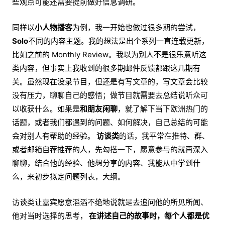
些观点可能还需要提前做好信息调研。
同样以
小人物播客
为例，我一开始也做过很多期的尝试，
Solo
不同的内容主题。我的想法是出个系列一直连载更新，
比如之前的 Monthly Review。我以为别人不是很乐意听这
类内容，但事实上我收到的很多期邮件反馈都跟这几期有
关。虽然现在没录节目，但还是有写文章的，写文章会比较
没有压力，聊聊自己的感悟；做节目就需要去总结说听众可
以收获什么。如果是
和朋友闲聊
，就了解下当下欧洲热门的
话题，或者我们都遇到的问题、如何解决，自己总结的可能
会对别人有帮助的经验。
访谈类
的话，我平常在推特、群、
或者邮箱自荐推荐的人，先勾搭一下，愿意参与的就再深入
聊聊，结合他的经验、他想分享的内容、我能从中学到什
么，来初步拟定问题列表，大纲。
访谈类让嘉宾愿意滔滔不绝地说就是去追问他的所见所闻、
他对当时选择的思考，
在讲述自己的故事时，每个人都是优