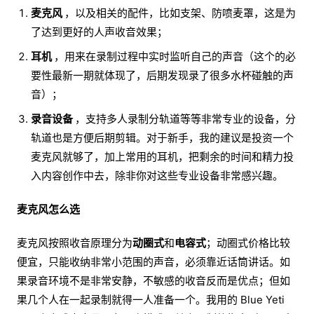
麦克风
，以及相关的配件，比如支架、防喷麦罩，这是为
了达到更好的人声收音效果；
耳机
，用来在录制过程中实时监听自己的声音（这个的必
要性最新一期就体现了，后期发现录了很多水杯碰触的声
音）；
录音设备
，支持多人录制分轨道等等非常专业的设备，分
轨道也是方便后期剪辑。对于新手，我的建议是投资一个
麦克风就够了，加上常用的耳机，把剩余的时间和精力投
入内容创作中去，除非你对这些专业设备非常感兴趣。
麦克风怎么选
麦克风按照收音原理分为
动圈式
和
电容式
；动圈式价格比较
便宜，只能收纳非常小范围的声音，必须靠近话筒讲话。如
果录音环境不是非常安静，不敏感的收音反而是优点；但如
果几个人在一起录制就得一人准备一个。我用的 Blue Yeti