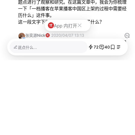
题点进行了观察和研究。在这篇文章中，我会为你梳理
一下「一档播客在苹果播客中国区上架的过程中需要经
历什么」这件事。

这一段文字下面的那段在排版上做了什么？
App 内打开
张奕源Nick
2020/04/07 13:13
噗。一段 block，顏色是固定的，在黑色背景下顯
72
40
说点什么...
得有點奇怪。
已加载全部
关联阅读
线索若隐若现：深入 Tim Cook