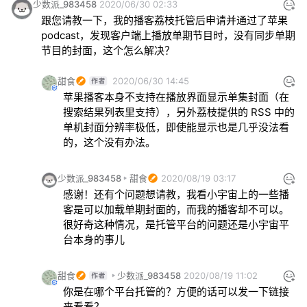
少数派_983458
2020/06/30 02:33
跟您请教一下，我的播客荔枝托管后申请并通过了苹果
podcast，发现客户端上播放单期节目时，没有同步单期
节目的封面，这个怎么解决？
甜食
2020/06/30 14:45
苹果播客本身不支持在播放界面显示单集封面（在
搜索结果列表里支持），另外荔枝提供的 RSS 中的
单机封面分辨率极低，即使能显示也是几乎没法看
的，这个没有办法。
少数派_983458
甜食
2020/08/19 03:17
感谢！还有个问题想请教，我看小宇宙上的一些播
客是可以加载单期封面的，而我的播客却不可以。
很好奇这种情况，是托管平台的问题还是小宇宙平
台本身的事儿
甜食
少数派_983458
2020/08/19 11:02
你是在哪个平台托管的？方便的话可以发一下链接
来看看？