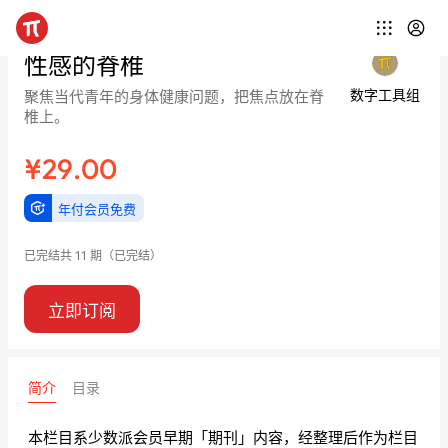
性感的脊椎
数字工具组
聚焦当代青年的身体健康问题，把焦点放在脊
椎上。
¥29.00
年付会员免费
已完结
共 11 期
（已完结）
立即订阅
简介
目录
本栏目系少数派会员早期「期刊」内容，经整理后作为栏目