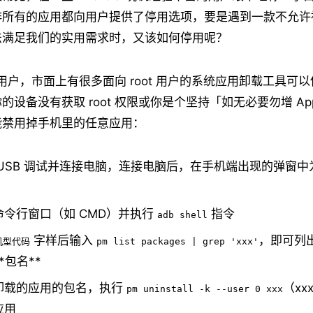
非所有的应用都向用户提供了停用选项，要是遇到一款不允许
法满足我们的实用需求时，又该如何停用呢？
t 用户，市面上有很多面向 root 用户的系统应用卸载工具可
的设备没有获取 root 权限或你是个坚持「如无必要勿增 A
能禁用掉手机里的任意应用：
 USB 调试并连接电脑，连接电脑后，在手机端出现的弹窗
命令行窗口（如 CMD）并执行
指令
adb shell
字样后输入
，即可列
@机型代码
pm list packages | grep 'xxx'
*包名**
卸载的应用的包名，执行
（xx
pm uninstall -k --user 0 xxx
应用