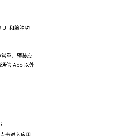
UI 和臃肿功
味」非常重、预装应
信 App 以外
；
点击进入应用