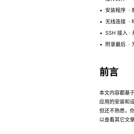
安装程序 ·
无线连接 ·
SSH 接入 
附录最后 ·
前言
本文内容都基于 A
应用的安装和设
但还不熟悉，你
以查看其它文