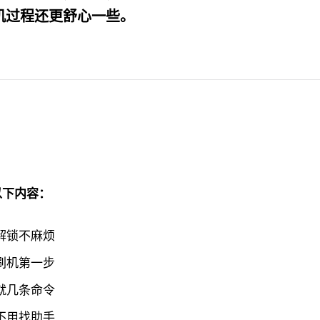
机过程还更舒心一些。
以下内容：
 解锁不麻烦
 刷机第一步
 就几条命令
 不用找助手