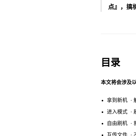
点』，搞
目录
本文将会涉及
拿到新机 ·
进入模式 ·
自由刷机 ·
互传文件 ·