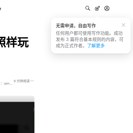
e
无需申请，自由写作
任何用户都可使用写作功能。成功
上照样玩
发布 3 篇符合基本规则的内容，可
成为正式作者。
了解更多
9 分钟阅读
爱折腾的程序员，iBeta 尝鲜派创始人，和大家分享我的数字生活。 欢迎关注新浪微博：@Sunbelife，公众号：iamsunbelife