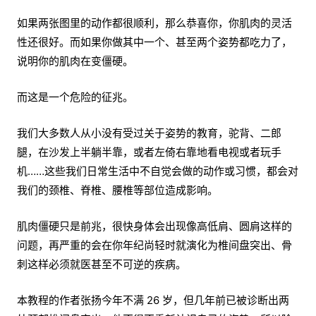
如果两张图里的动作都很顺利，那么恭喜你，你肌肉的灵活
性还很好。而如果你做其中一个、甚至两个姿势都吃力了，
说明你的肌肉在变僵硬。
而这是一个危险的征兆。
我们大多数人从小没有受过关于姿势的教育，驼背、二郎
腿，在沙发上半躺半靠，或者左倚右靠地看电视或者玩手
机……这些我们日常生活中不自觉会做的动作或习惯，都会对
我们的颈椎、脊椎、腰椎等部位造成影响。
肌肉僵硬只是前兆，很快身体会出现像高低肩、圆肩这样的
问题，再严重的会在你年纪尚轻时就演化为椎间盘突出、骨
刺这样必须就医甚至不可逆的疾病。
本教程的作者张扬今年不满 26 岁，但几年前已被诊断出两