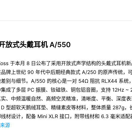
出开放式头戴耳机 A/550
oss 于本月 8 日公布了采用开放式声学结构的头戴式耳机新品
品牌上世纪 90 年代中后期经典款式 A/250 的原声传统
别与细节。A/550 的核心是一对 54Ω 阻抗 RLX44 系统
成了多层 PC 振膜、钕磁铁、铜包铝音圈，支持 12Hz ~ 2
真实、中频温暖自然、高频空灵精准，清晰度、平衡、深度表
D 型超软天鹅绒耳垫、精缝素皮等材料，整体质量 287g，
材设计，配备 Mini XLR 接口，附带线材和 6.3 毫米适
来源