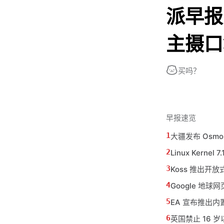
派早报：
主摄口
买吗？
早报速览
大疆发布 Osmo
Linux Kernel
Koss 推出开放
Google 地
EA 宣布推出内置广
英国禁止 16