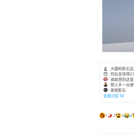
大疆和影石这
然后发现得2
谁能想到这里的 
想入手一台便
谢谢影石
全部讨论 13
1
2
3
4