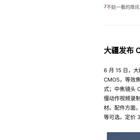
不妨一看的简讯
大疆发布 O
6 月 15 日，
CMOS，等效焦距
式；中焦镜头 CM
慢动作视频录
材。配件方面，有
等可选。定价 3