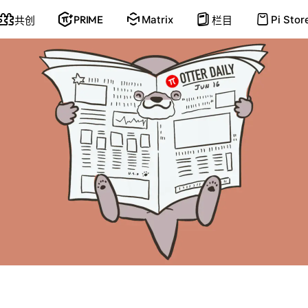
PRIME
Matrix
Pi Stor
共创
栏目