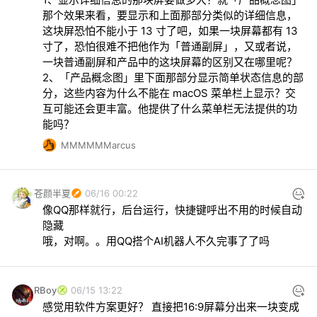
那个效果来看，要显示和上面那部分类似的详细信息，
这块屏恐怕不能小于 13 寸了吧，如果一块屏幕都有 13 
寸了，恐怕很难不把他作为「普通副屏」，又或者说，
一块普通副屏和产品中的这块屏幕的区别又在哪里呢？

2、「产品概念图」里下面那部分显示简单状态信息的部
分，这些内容为什么不能在 macOS 菜单栏上显示？交
互可能还会更丰富。他提供了什么菜单栏无法提供的功
能吗？
MMMMMMarcus
苍颜半夏
06/16 00:22
像QQ那样就行，后台运行，快捷键呼出不用的时候自动
隐藏

哦，对啊。。用QQ搭个AI机器人不久完事了了吗
RBoy
06/15 13:22
感觉用软件方案更好？ 直接把16:9屏幕分出来一块变成