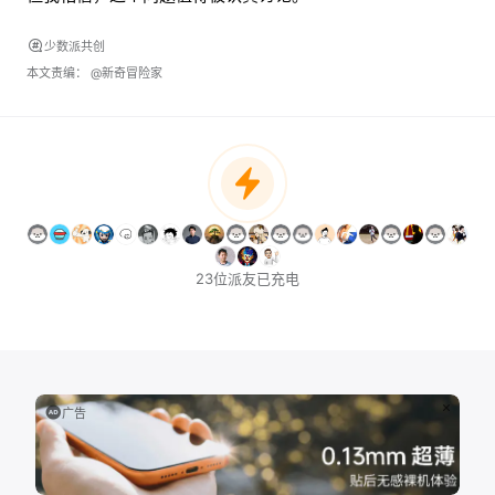
少数派共创
本文责编：
@新奇冒险家
23位派友已充电
广告