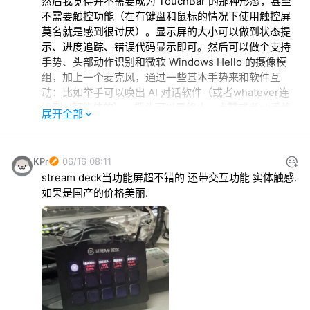
然后我觉得并不需要成为 TouchBar 的那种形态，甚至
不需要触控功能（在有键盘和鼠标的情况下使用触控屏
莫名就是感到很讨厌）。显示屏的大小可以做到状态提
示、进度追踪、错误代码显示即可。然后可以做个支持
手势、头部动作识别和微软 Windows Hello 的摄像模
组，加上一个麦克风，通过一些基本手势来和软件互
动：比如举手可以唤出 AI 对话软件（或者whatever连
接到AI智能体的），摇头可以是终止，点赞或者ok手势
展开全部
可以是确认，等等。
KPr
06/16 08:11
stream deck当功能屏超不错的 还带交互功能 实体触感. 
如果是国产的价格美丽.