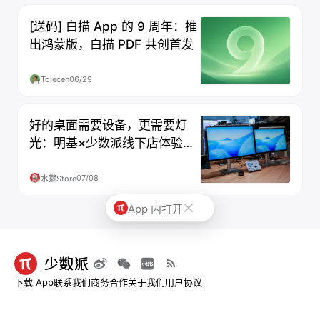
[送码] 白描 App 的 9 周年：推
出鸿蒙版，白描 PDF 共创首发
Tolecen
06/29
好的桌面需要设备，更需要灯
光：明基×少数派线下店体验空
间升级
07/08
水獭Store
App 内打开
下载 App
联系我们
商务合作
关于我们
用户协议
© 2013-2026 深圳市烧麦网络科技有限公司 - 少数派
粤ICP备09128966号-4
|
粤B2-