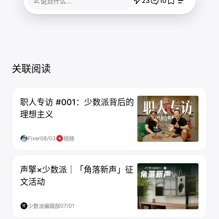
23
10
说点什么...
关联阅读
职人专访 #001：少数派背后的
理想主义
Fixer
08/03
视频
声擎×少数派｜「角落新声」征
文活动
07/01
少数派编辑部