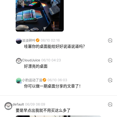
淡淡碎叶
06/10 02:16
哇塞你的桌面能给好好说道说道吗？
CloudJuice
06/10 04:23
好漂亮的桌面
小豹运动了没
06/10 06:03
你可以做一期桌面分享的文章了！
default
06/09 06:09
要是早点出我就不用买这么多了