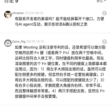
讨论 9
uframer
07/24 08:15
有联系开发者的渠道吗？能不能给屏幕开个接口，方便
与AI agent互动，展示些状态&确认授权之类
Zane_Ng
06/16 15:12
如果 Wooting 没有注册专利的话，还是希望可以做分裂
空格然后把 Fn 键（或者两个 Fn）放在两个空格中间，
这样比较符合人体工学，同时键盘利用率也最高。现在
渲染图里的这个 Fn 键位置，在不同的键盘上我都基本都
没用过，因为：1）用左手大拇指去按的话，虽然可以搭
配左侧更多的按键，但显然右手就一定要抬离键盘；2）
用右手大拇指去按的话，可以搭配的按键就太少了；3）
有右手小指去按，手腕就要大角度向右转，非常不适，
而且整体触感非常差。4）两只手搭配去按，显然比 Fn 
放键盘中间单手去按要慢。