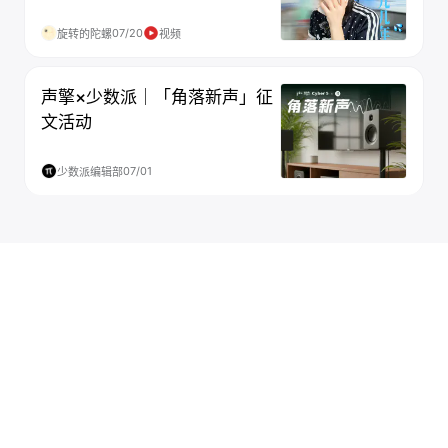
07/20
旋转的陀螺
视频
声擎×少数派｜「角落新声」征
文活动
07/01
少数派编辑部