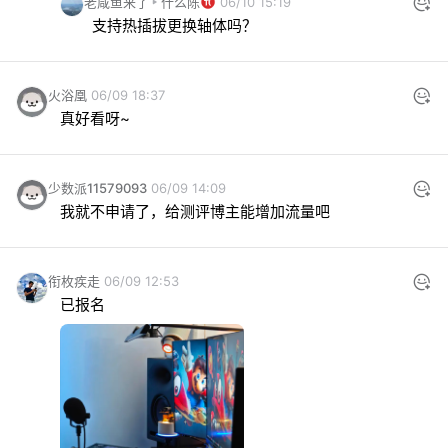
老咸鱼来了
什么陈
06/10 15:19
支持热插拔更换轴体吗？
火浴凰
06/09 18:37
真好看呀~
少数派11579093
06/09 14:09
我就不申请了，给测评博主能增加流量吧
衔枚疾走
06/09 12:53
已报名