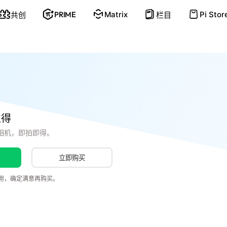
PRIME
Matrix
Pi Stor
共创
栏目
立得
相机，即拍即得。
用
立即购买
用，确定满意再购买。