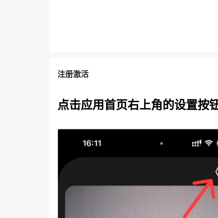
注册激活
点击应用⾸⻚右上⻆的设置按