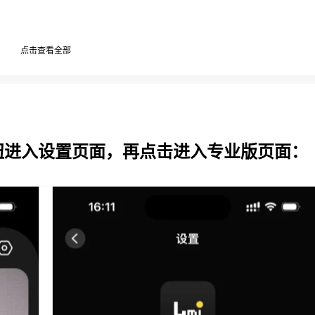
点击查看全部
钮进⼊设置⻚⾯，再点击进⼊专业版⻚⾯：