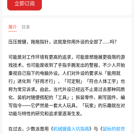
立即订阅
简介
目录
压压按键，拖拖指针，这就是你用外设的全部了……吗？
可能是对工作环境有更高的追求，可能是想施展更极限的游
戏技术，也可能是收到了手指手腕发出的警报，不少人开始
重视自己指下的电脑外设。人们对外设的要求从「能用就
行」进化到「好用才行」，「可定制」「符合人体工学」也
称为常见诉求。由此，当代外设已经远不止是过去那种同质
化、装机时随便搭配的「工具」；拆装零件、刷写固件、编
写指令——它俨然是一套大人玩具，「玩家」的乐趣就在对
功能与特性的研究和追求里逐渐生发。
在过去，少数派曾用《
机械键盘入坑指南
》与《
鼠标的前世