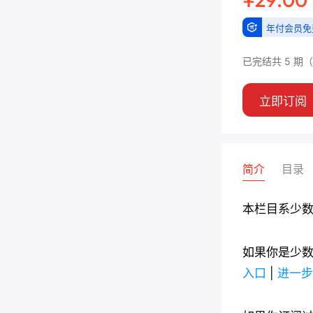
年付会员免
已完结
共 5 期
（
立即订阅
简介
目录
本栏目系少
如果你是少
入口
|
进一步