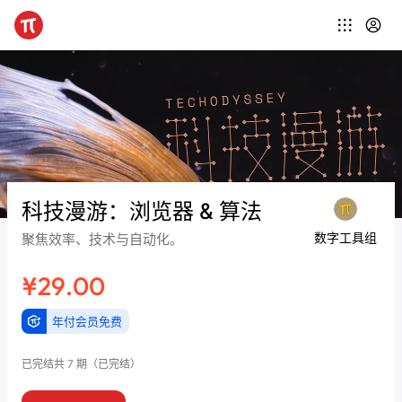
科技漫游：浏览器 & 算法
数字工具组
聚焦效率、技术与自动化。
¥29.00
年付会员免费
已完结
共 7 期
（已完结）