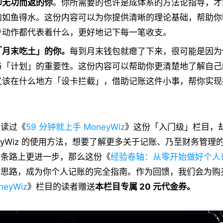
却无功而返的你
。你所需要的也许是成体系的方法论指导，才
加如鱼得水。这份内容可以为你提供清晰的理论基础，帮助你
步动作都代表着什么，更好地记下每一笔收支。
「月末吃土」的你。
每到月末钱包就瘪了下来，很可能是因为
与「计划」的重要性。这份内容可以帮助你更清楚地了解自己
又该在什么地方「设卡拦截」，借助记账这件小事，帮你实现
阅读过《
59 分钟就上手 MoneyWiz
》这份「入门级」栏目，
neyWiz 的使用方法，想要了解更多关于记账、乃至财务管理
这条路上更进一步，那么这份《
经验卷轴：从零开始做好个人
新思路，成为你个人记账的完全指南。作为回馈，我们会为购
eyWiz
》栏目的读者赠送
本栏目专属 20 元代金券。