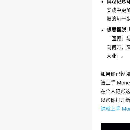
试过记账
实践中更
账的每一
想要摆脱
「回顾」
向何方，
大业」。
如果你已经
速上手 Mo
在个人记账
以帮你打开
钟就上手 Mon