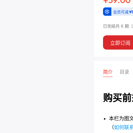
会员可减
¥
已完结
共 6 期
（
立即订阅
简介
目录
购买前
本栏为图
（
如何联