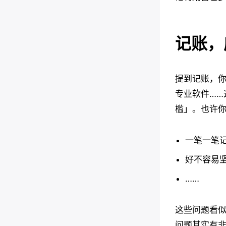
记账，
提到记账，
专业软件…
槛」。也许
一笔一笔
好不容易
……
这些问题看
问题其实有