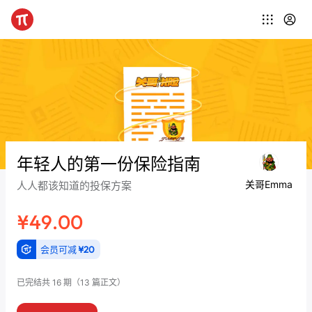
年轻人的第一份保险指南
关哥Emma
人人都该知道的投保方案
¥49.00
会员可减
¥20
已完结
共 16 期
（13 篇正文）