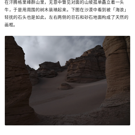
在汗腾格里峰群山里，无意中瞥见对面的山坡孤单矗立着一头
牛，于是用周围的树木装裱起来。下图在沙漠中看到被「海浪」
轻抚的石头也是如此，左右两侧的巨石和砂石地面构成了天然的
画框。