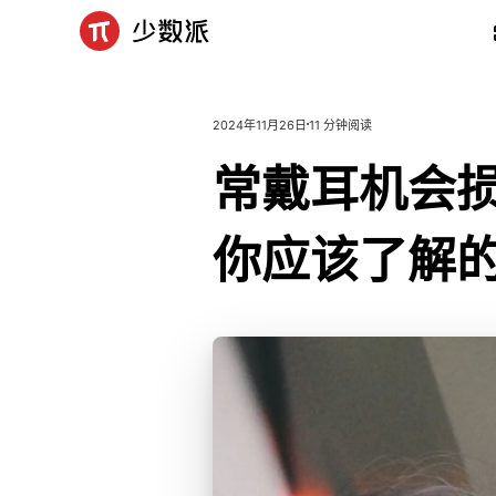
2024年11月26日
11 分钟阅读
常
戴
耳
机
会
你
应
该
了
解