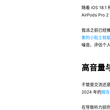
随着 iOS 18.
AirPods 
我派之前已经
素的小贴士就
噪音、评估个
高音量
不管是交流还
2024 年的
报告
在导致听力损