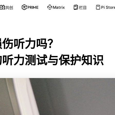
PRIME
Matrix
Pi Stor
共创
栏目
损
伤
听
力
吗？
的
听
力
测
试
与
保
护
知
识