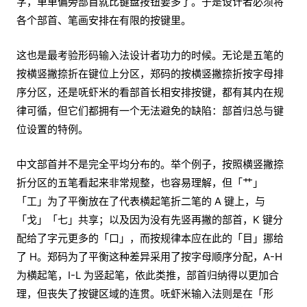
字，单单偏旁部首就比键盘按钮要多了。于是设计者必须将
各个部首、笔画安排在有限的按键里。
这也是最考验形码输入法设计者功力的时候。无论是五笔的
按横竖撇捺折在键位上分区，郑码的按横竖撇捺折按字母排
序分区，还是呒虾米的看部首长相安排按键，都有其内在规
律可循，但它们都拥有一个无法避免的缺陷：部首归总与键
位设置的特例。
中文部首并不是完全平均分布的。举个例子，按照横竖撇捺
折分区的五笔看起来非常规整，也容易理解，但「艹」
「工」为了平衡放在了代表横起笔折二笔的 A 键上，与
「戈」「七」共享；以及因为没有先竖再撇的部首，K 键分
配给了字元更多的「口」，而按规律本应在此的「目」挪给
了 H。郑码为了平衡这种差异采用了按字母顺序分配，A-H
为横起笔，I-L 为竖起笔，依此类推，部首归纳得以更加合
理，但丧失了按键区域的连贯。呒虾米输入法则是在「形