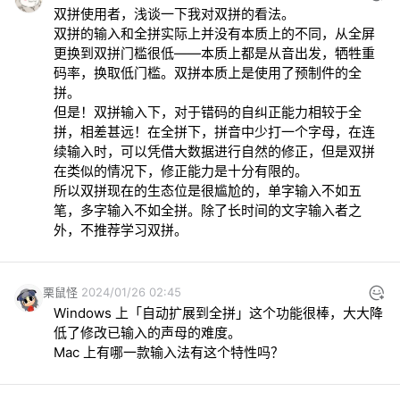
双拼使用者，浅谈一下我对双拼的看法。

双拼的输入和全拼实际上并没有本质上的不同，从全屏
更换到双拼门槛很低——本质上都是从音出发，牺牲重
码率，换取低门槛。双拼本质上是使用了预制件的全
拼。

但是！双拼输入下，对于错码的自纠正能力相较于全
拼，相差甚远！在全拼下，拼音中少打一个字母，在连
续输入时，可以凭借大数据进行自然的修正，但是双拼
在类似的情况下，修正能力是十分有限的。

所以双拼现在的生态位是很尴尬的，单字输入不如五
笔，多字输入不如全拼。除了长时间的文字输入者之
外，不推荐学习双拼。
栗鼠怪
2024/01/26 02:45
Windows 上「自动扩展到全拼」这个功能很棒，大大降
低了修改已输入的声母的难度。

Mac 上有哪一款输入法有这个特性吗？