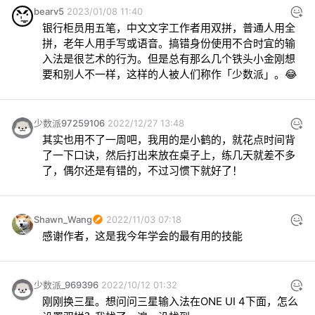
bearv5
2023/01/08 11:40
银行柜员用五笔，中文文字工作者用双拼，普通人用全
拼，老年人用手写或语音。搞错身份使用不合时宜的输
入法是很艺术的行为。但是总有那么几个铁头小金刚想
要和别人不一样，这样的人被人们称作「少数派」。😂
少数派97259106
2022/12/27 13:48
其实也用不了一周吧，我用的是小鹤的，就花点时间背
了一下口诀，然后打出来放在桌子上，练几天就差不多
了，偶尔还是有错的，不过习惯下就好了！
Shawn_Wang
2022/11/03 07:18
感谢作者，这是我今年学会的最有用的技能
少数派_969396
2022/10/12 01:32
刚刚换三星。想问问三星输入法在ONE UI 4下面，怎么