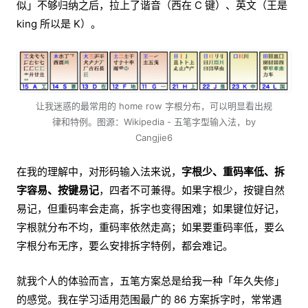
似」不够归纳之后，拉上了谐音（西在 C 键）、英文（王是
king 所以是 K）。
让我迷惑的最常用的 home row 字根分布，可以明显看出规
律和特例。图源：Wikipedia - 五笔字型输入法，by
Cangjie6
在我的理解中，对形码输入法来说，
字根少、重码率低、拆
字容易、按键易记
，四者不可兼得。如果字根少，按键自然
易记，但重码率会走高，拆字也变得困难；如果键位好记，
字根就分布不均，重码率依然走高；如果要重码率低，要么
字根分布无序，要么安排拆字特例，都会难记。
就我个人的体验而言，五笔方案总是给我一种「年久失修」
的感觉。我在学习适用范围最广的 86 方案拆字时，常常遇