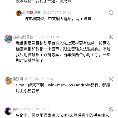
设置双拼？我找了一遍，没找到
北鸮
2022/10/12 01:35
语言和类型，中文输入选项，两个设置
白胡椒玛莎拉
2022/10/11 07:03
我反倒是觉得移动平台输入法上双拼更有优势，按两次
确定声部和韵部一个音节，跟注音输入法很类似。不过
我只用微软那个双拼方案，当年是两个小时上手，一星
期时间就熟练了
袅残烟
2022/08/21 10:24
rime一统天下啊，win+mac+ios+Android都有，都能
用上小鹤音形
奏笙
2022/08/07 17:57
生僻字，可以用搜索输入法输入u然后拆字的拼音输入