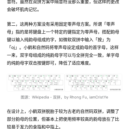
音符。虽然在双拼方案中隔音符没那么重要，但这样的更改
会破坏肌肉记忆。
第二，这两种方案没有采用固定零声母方案。所谓「零声
母」指的是将键盘上一个特定的键指定为零声母，搭配韵母
键以输入纯韵母组成的字，如微软双拼中输入「按」为
「oj」。小鹤和自然码将零声母设定成韵母的首字母，这样
一来，双字母组成的纯韵母字可以与全拼完全一致，单字母
的纯韵母字双击按键即可，降低了适应难度。
图源：Wikipedia - 双拼，by Rhong Fu, iamCristYe
在设计上，小鹤双拼脱胎于较为古老的自然码双拼，调整了
部分韵母的位置，但基本上把使用频率较高的韵母放在了比
较易于发力的食指和中指上。