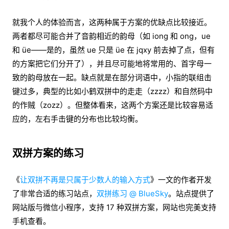
就我个人的体验而言，这两种属于方案的优缺点比较接近。
两者都尽可能合并了音韵相近的韵母（如 iong 和 ong，ue
和 üe——是的，虽然 ue 只是 üe 在 jqxy 前去掉了点，但有
的方案把它们分开了），并且尽可能地将常用的、首字母一
致的韵母放在一起。缺点就是在部分词语中，小指的联组击
键过多，典型的比如小鹤双拼中的走走（zzzz）和自然码中
的作贼（zozz）。但整体看来，这两个方案还是比较容易适
应的，左右手击键的分布也比较均衡。
双拼方案的练习
《
让双拼不再是只属于少数人的输入方式
》一文的作者开发
了非常合适的练习站点，
双拼练习 @ BlueSky
。站点提供了
网站版与微信小程序，支持 17 种双拼方案，网站也完美支持
手机查看。