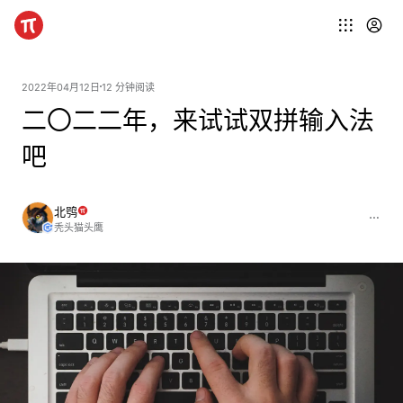
2022年04月12日
12 分钟阅读
二〇二二年，来试试双拼输入法
吧
北鸮
秃头猫头鹰