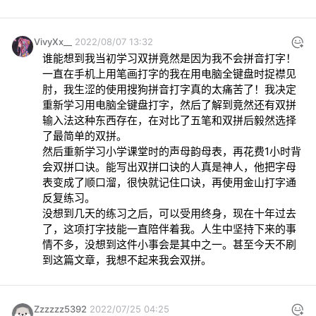
VivyXx__
2022/08/07 13:32
谁能想到我当初学习双拼竟然是因为我不会拼音打字！
一直在手机上用笔画打字的我在用电脑全键盘时捉襟见
肘，我生涩的使用搜狗拼音打字真的太痛苦了！我决定
重新学习用电脑全键盘打字，然后了解到竟然还有双拼
输入法这种东西存在，在对比了五笔和双拼后毅然选择
了最简单的双拼。

然后重新学习小学课堂时的声母韵母表，再花费1小时背
会双拼口诀。能写出双拼口诀的人真是神人，他把字母
表变成了顺口溜，很快就记住口诀，再使用金山打字通
反复练习。

没想到几天的练习之后，可以受用终身，现在十年过去
了，这项打字技能一直陪伴着我。人生中坚持下来的事
情不多，没想到这件小事会是其中之一。甚至今天不刷
到这篇文章，我想不起来我会双拼。
Zzzzzz5392
2022/07/25 04:25