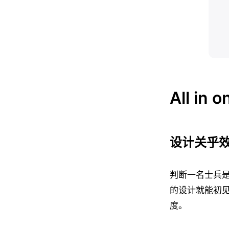
All i
设计关乎
判断一名士兵
的设计就能初
度。