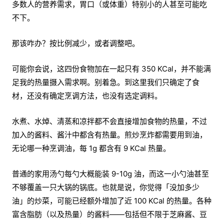
多数人的营养需求，胃口（或体重）特别小的人甚至可能吃
不下。
那该咋办？按比例减少，或者调整吧。
可能你会说，这四份食物加在一起只有 350 KCal，并不能满
足我的热量摄入需求啊。别着急。到这里我们只确定了食
材，还没有确定烹调方法，也没有选定调料。
水煮、水焯、清蒸和凉拌都不会直接增加食物的热量，不过
加入的酱料、酱汁中都含有热量。煎炒烹炸都需要用到油，
无论哪一种烹调油，每 1g 都含有 9 KCal 热量。
普通的家用汤勺每勺大概能装 9-10g 油，而这一小勺油甚至
不够覆盖一只大锅的锅底。也就是说，你觉得「没加多少
油」的炒菜，可能已经额外增加了近 100 KCal 的热量。各种
富含脂肪（以及热量）的酱料——包括但不限于芝麻酱、豆