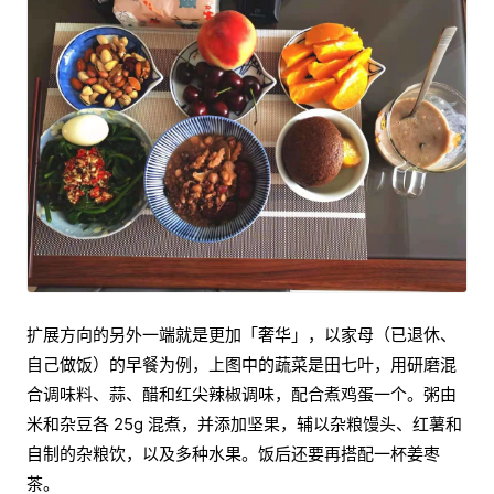
扩展方向的另外一端就是更加「奢华」，以家母（已退休、
自己做饭）的早餐为例，上图中的蔬菜是田七叶，用研磨混
合调味料、蒜、醋和红尖辣椒调味，配合煮鸡蛋一个。粥由
米和杂豆各 25g 混煮，并添加坚果，辅以杂粮馒头、红薯和
自制的杂粮饮，以及多种水果。饭后还要再搭配一杯姜枣
茶。