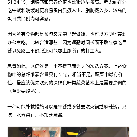
51:34:15，饱腹感和营养价值也比街边早餐高。考虑到在外
吃午饭和晚饭时更容易蛋白质摄入少、脂肪摄入多，较高的
蛋白质比例尚可容忍。
因为所有食物都是预包装无需早起做饭，也可以方便地带到
办公室吃，比较合适那些「因为通勤时间长而不敢在家吃早
餐以免路上不舒服还可能想上厕所」的打工人。
尽管如此，这仍然是一个不得已而为之的次选方案。上述食
物中的总纤维素含量只有 2.1g，相当不足。蔬菜中最有价
值、最应该优先吃到的深绿色叶类蔬菜基本上是需要烹调的
（至少要焯熟）。
一种可能补救措施可以是午餐或晚餐去吃火锅或麻辣烫，只
吃「水煮菜」、不加芝麻酱。