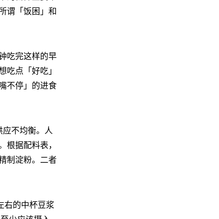
所谓「饭困」和
钟吃完这样的早
想吃点「好吃」
嘴不停」的进食
供应不均衡。人
。根据配料表，
精制淀粉。二者
升左右的中杯豆浆