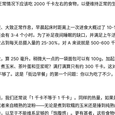
天正常情况下应该吃 2000 千卡左右的食物，以便维持正常的
、大致正常作息，早晨起床时距离上一次进食大概过了 10-1
会有 3-4 个小时。为了补足夜间睡眠的缺口，并满足上午
到每天总摄入量的 25-30%，对 A 来说就是 500-600 
算 250 毫升。稍微大一点的一袋面包可以有 100g，加起来
煮玉米、茶叶蛋和豆浆呢？满打满算只有约 300 千卡。这
更不够了。这是「街边早餐」的第一个问题：你以为吃了不少
，我们还常说「1 千卡不等于 1 千卡」。同样的热量，如
或者来自精熟的淀粉——无论是煮到软糯的玉米还是捶到纯熟
快，以至于不能维系足够的「饱腹感」。更有甚者，这些食物