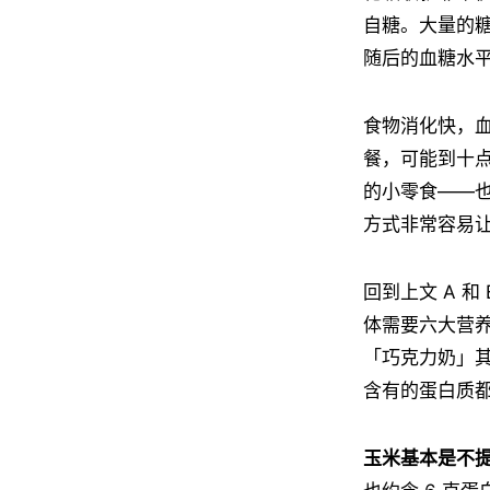
自糖。大量的
随后的血糖水
食物消化快，
餐，可能到十
的小零食——
方式非常容易
回到上文 A 
体需要六大营
「巧克力奶」
含有的蛋白质
玉米基本是不