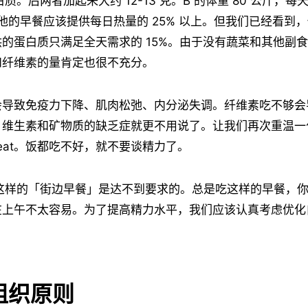
白质。后两者加起来大约 12-13 克。B 的体重 80 公斤，
。他的早餐应该提供每日热量的 25% 以上。但我们已经看到
的蛋白质只满足全天需求的 15%。由于没有蔬菜和其他副
和纤维素的量肯定也很不充分。
会导致免疫力下降、肌肉松弛、内分泌失调。纤维素吃不够会
维生素和矿物质的缺乏症就更不用说了。让我们再次重温一句
you eat。饭都吃不好，就不要谈精力了。
B 这样的「街边早餐」是达不到要求的。总是吃这样的早餐，
在上午不太容易。为了提高精力水平，我们应该认真考虑优化
组织原则