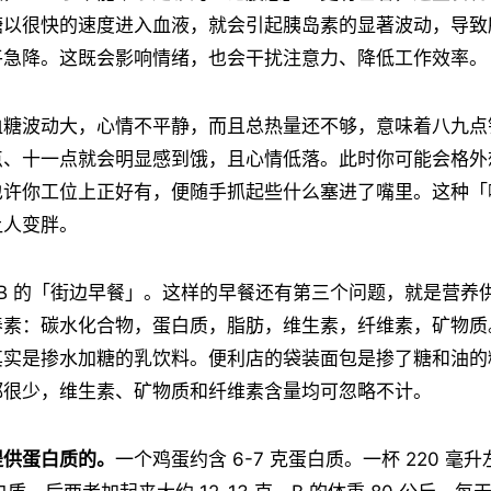
糖以很快的速度进入血液，就会引起胰岛素的显著波动，导致
平急降。这既会影响情绪，也会干扰注意力、降低工作效率。
血糖波动大，心情不平静，而且总热量还不够，意味着八九点
点、十一点就会明显感到饿，且心情低落。此时你可能会格外
也许你工位上正好有，便随手抓起些什么塞进了嘴里。这种「
让人变胖。
和 B 的「街边早餐」。这样的早餐还有第三个问题，就是营养
养素：碳水化合物，蛋白质，脂肪，维生素，纤维素，矿物质
其实是掺水加糖的乳饮料。便利店的袋装面包是掺了糖和油的
都很少，维生素、矿物质和纤维素含量均可忽略不计。
提供蛋白质的。
一个鸡蛋约含 6-7 克蛋白质。一杯 220 毫