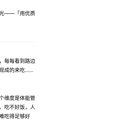
光——「用优质
，每每看到路边
现成的来吃……
个维度是体能管
。吃不好饭，人
难吃得足够好