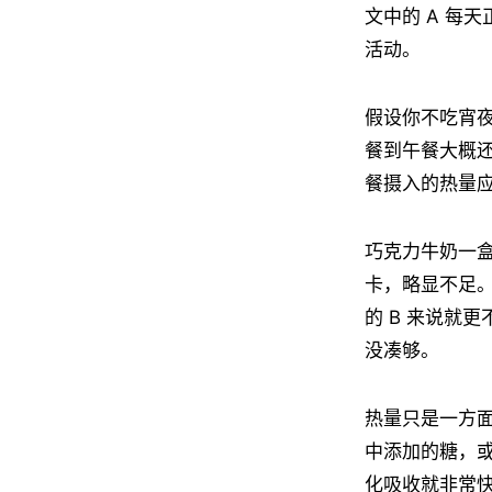
文中的 A 每
活动。
假设你不吃宵夜
餐到午餐大概还
餐摄入的热量应占
巧克力牛奶一盒，
卡，略显不足。
的 B 来说就
没凑够。
热量只是一方面
中添加的糖，
化吸收就非常