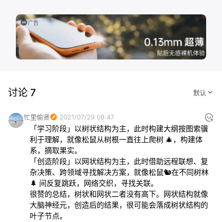
广告
讨论 7
忙里偷贤
2021/07/29 08:47
「学习阶段」以树状结构为主，此时构建大纲按图索骥
利于理解，就像松鼠从树根一直往上爬树 🎄，构建体
系，摘取果实。

「创造阶段」以网状结构为主，此时借助远程联想、复
杂决策、跨领域寻找解决方案，就像松鼠🐿在不同树林 
🌲 间反复跳跃，网络交织，寻找关联。

很赞的总结，树状和网状二者没有高下。网状结构就像
大脑神经元，创造后的结果，很可能会落成树状结构的
叶子节点。