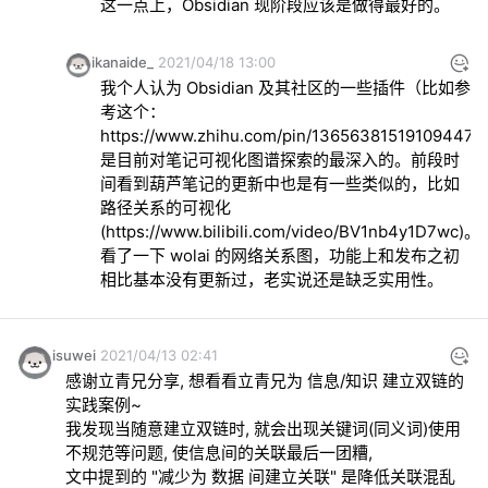
这一点上，Obsidian 现阶段应该是做得最好的。
ikanaide_
2021/04/18 13:00
我个人认为 Obsidian 及其社区的一些插件（比如参
考这个：
https://www.zhihu.com/pin/136563815191094476
是目前对笔记可视化图谱探索的最深入的。前段时
间看到葫芦笔记的更新中也是有一些类似的，比如
路径关系的可视化 
(
https://www.bilibili.com/video/BV1nb4y1D7wc
)。
看了一下 wolai 的网络关系图，功能上和发布之初
相比基本没有更新过，老实说还是缺乏实用性。
isuwei
2021/04/13 02:41
感谢立青兄分享, 想看看立青兄为 信息/知识 建立双链的
实践案例~

我发现当随意建立双链时, 就会出现关键词(同义词)使用
不规范等问题, 使信息间的关联最后一团糟,

文中提到的 "减少为 数据 间建立关联" 是降低关联混乱