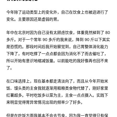
今年除了运动类型上的变化外，自己在饮食上也被迫进行了
变化。主要原因还是虚弱的胃。
年中在北京时因为自己没有太顾虑饮食，体重竟然掉到了 80
多斤。对于一个常年 90 多斤的我来说，降到 90 斤以下其实
是恐慌的。那段时间后我开始察觉到，自己胃整体消化能力
下降了，有时吃撑了一点点都会因为消化不了而去催吐了，
所以开始有意识地缩减饭量。以前能吃的我好像再也回不来
了。
在口味选择上，现在基本都走清淡向了，而且从今年开始米
饭、馒头类的主食我就逐渐用粗粮类食物代替了，刚好家里
红薯超多。平时吃饭多以菜为主，主食一点点摄入。实践下
来明显觉得胃异常情况出现的频率少了好多。
但是在吃饭方面我基本不会去节食，因为我一直觉得只有保