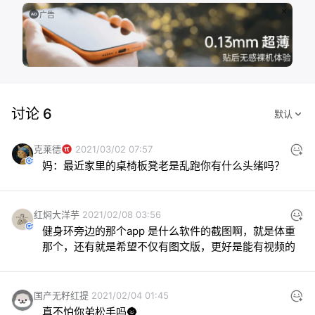
广告
讨论 6
克莱德
2021/03/02 07:57
妈：最近家里的桌椅板凳老是乱跑你有什么头绪吗？
红焖大洋芋
2021/02/08 03:56
健身环旁边的那个app 是什么软件的截图啊，就是体重
那个，还有就是希望不仅有图文版，更好是能有视频的
国产无籽红提
2021/02/04 01:45
真不怕你弟松手吗🌚