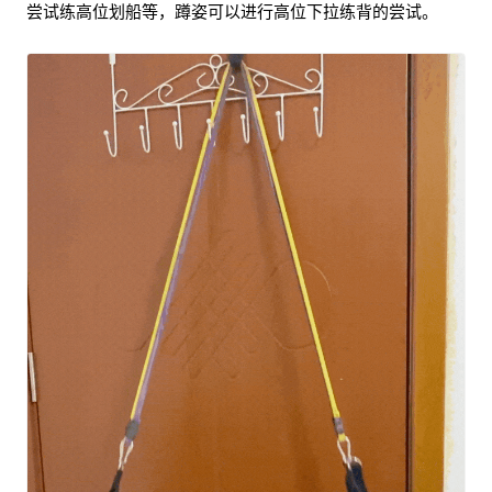
尝试练高位划船等，蹲姿可以进行高位下拉练背的尝试。