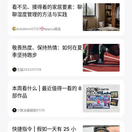
看不见、摸得着的家居要素：聊
聊湿度管理的方法与实践
kokdemo
07/21
Matrix精选
敬畏热度、保持热情：如何在夏
季坚持跑步
2022/07/19
文猫
本周看什么 | 最近值得一看的 8
部作品
07/10
少数派编辑部
快捷指令 | 假如一天有 25 小