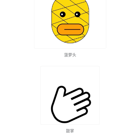
菠萝头
鼓掌