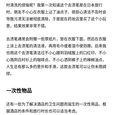
时清洗的烦恼呢？我第一次知道这个去渍笔是在日本旅行
时，朋友不小心在衣服上沾了油点子、很担心清洁不及时会
导致污渍无法被彻底清除，于是就在药妆店里买了这个小玩
意，结果效果非常不错。
去渍笔通常会附赠一些厚纸片，垫在衣服下面，然后在衣服
上涂上去渍笔的清洁液，再用毛巾或者湿巾使劲擦。后来我
也用这个去渍笔清洁过不小心蹭到羽绒服上的口红印、不小
心溅到白衬衫上的咖啡点、不小心洒到裤子上的辣椒油点，
人生总有那么多的意外和手滑，这款去渍笔可以让你未雨绸
缪。
一次性物品
还有一些为了解决酒店的卫生问题而诞生的一次性用品，根
据酒店的条件和旅行时长也可以适当考虑。