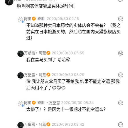
啊啊啊实体店哪里买休足时间！
阿薰
2020/09/30 02:16
不知道那种卖日本药妆的实体店会不会有？（我之
前实在日本旅游买的，然后也在国内天猫旗舰店买
过）
万壑雷
阿薰
2020/09/30 05:55
我在盒马买到了 哈哈🤠
万壑雷
阿薰
2020/09/30 08:29
淦 我让朋友盒马买了寄给我 结果不能走空运 那我
后天用不了了🙃🙃🙃
阿薰
万壑雷
2020/09/30 08:34
太惨了！？是因为十一假期才不能空运么？
万壑雷
阿薰
2020/09/30 08:42