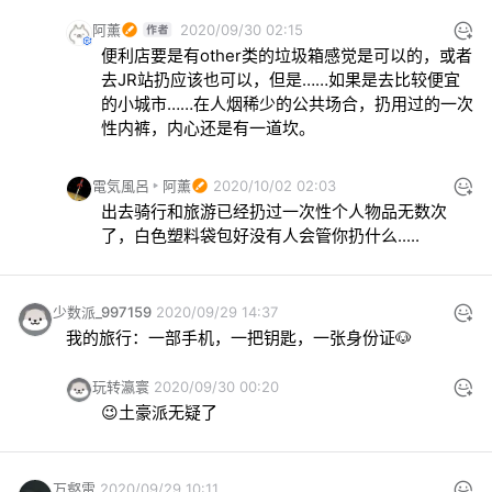
阿薰
2020/09/30 02:15
便利店要是有other类的垃圾箱感觉是可以的，或者
去JR站扔应该也可以，但是……如果是去比较便宜
的小城市……在人烟稀少的公共场合，扔用过的一次
性内裤，内心还是有一道坎。
電気風呂
阿薰
2020/10/02 02:03
出去骑行和旅游已经扔过一次性个人物品无数次
了，白色塑料袋包好没有人会管你扔什么.....
少数派_997159
2020/09/29 14:37
我的旅行：一部手机，一把钥匙，一张身份证🐶
玩转瀛寰
2020/09/30 00:20
😉土豪派无疑了
万壑雷
2020/09/29 10:11