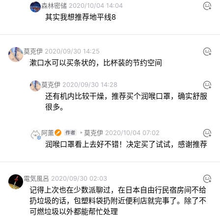
森林密储
2020/10/04 14:04
其实我想推荐地平线8
莫克伊
2020/09/30 14:25
漱口水可以买条状的，比杯装的节约空间
莫克伊
2020/09/30 14:28
还有机内比较干燥，推荐买个润喉口罩，确实舒服
很多。
阿薰
莫克伊
2020/10/04 07:02
润喉口罩看上去好不错！决定买了试试，感谢推荐
電気風呂
2020/09/30 02:03
记得上次也在少数派聊过，在日本自由行民宿房间不给
扔垃圾的话，包塑料袋扔附近便利店就完事了。除了不
可燃垃圾以外都能帮忙处理