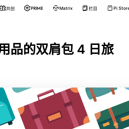
PRIME
Matrix
Pi Stor
共创
栏目
用
品
的
双
肩
包
4
日
旅