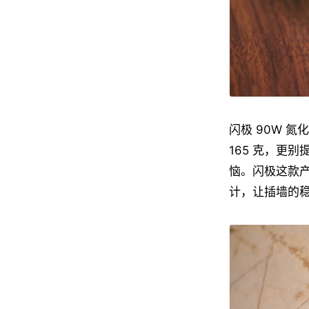
闪极 90W 
165 克，更
恼。闪极这款
计，让插墙的