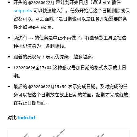
开头的
是计划开始日期（通过 vim 插件
@20200622月
snippets
可以快速输入）。任务开始后这个日期删除或保
留都可以。
后面除了是日期也可以是任务开始需要的条
@
件比如
.
@梯子 @对象
两边有
的任务是中止不再做了。有些预览工具会把这
~~
种标记渲染为一条删除线。
跟着的感叹号
表示优先级，越多越高。
!
这种感叹号加日期的格式表示截止日
!20200626金17:04
期。
最后的
表示完成日期。及时完成的任
@20200622月15:59
务可以把这个日期放在截止日期的前面，超期才完成就放
在截止日期后面。
对比
todo.txt