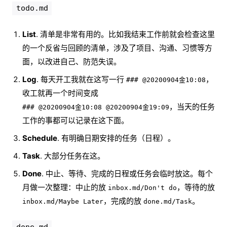
todo.md
List
. 清单是非常有用的。比如我结束工作前就会检查这里
的一个反省与回顾的清单，涉及了项目、沟通、习惯等方
面，以改进自己、防范失误。
Log
. 每天开工我就在这写一行
，
### @20200904金10:08
收工就再一个时间变成
，当天的任务
### @20200904金10:08 @20200904金19:09
工作的事都可以记录在这下面。
Schedule
. 有明确日期安排的任务（日程）。
Task
. 大部分任务在这。
Done
. 中止、等待、完成的日程或任务会临时放这。每个
月做一次整理：中止的放
，等待的放
inbox.md/Don't do
，完成的放
。
inbox.md/Maybe Later
done.md/Task
done.md