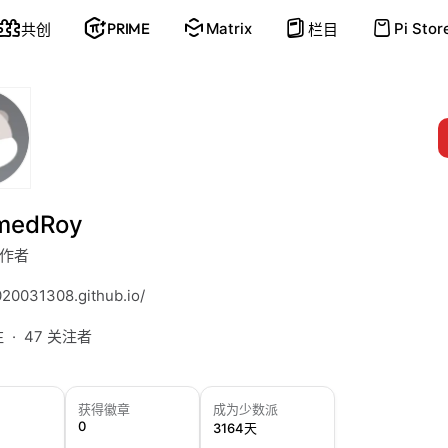
PRIME
Matrix
Pi Stor
共创
栏目
medRoy
作者
f020031308.github.io/
注
47 关注者
获得徽章
成为少数派
0
3164天