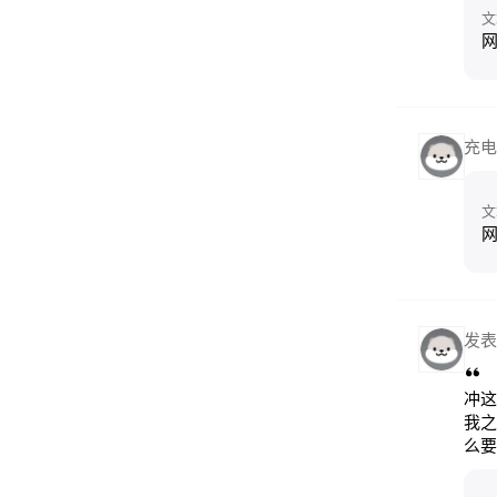
文
充电
文
发表
冲这
我之
么要