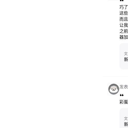
巧了
这些
而且
让我
之前
器加
文
新
发表
彩蛋
文
新