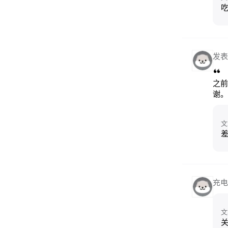
发表
之前
谢。
文
充电
文