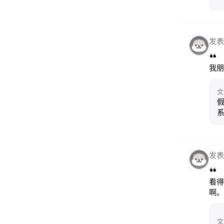
发表
我朋
文
假
发表
看得
啊。
文