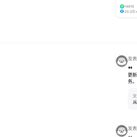
14619
20.3万
发表
更新
务。
文
发表