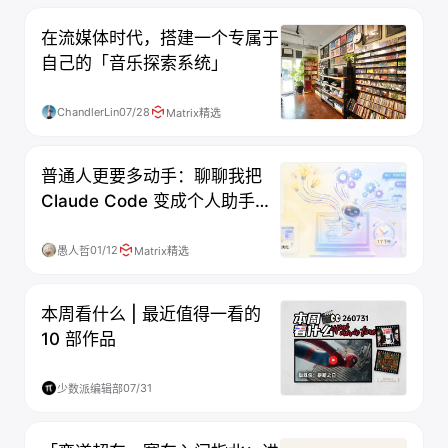
在流媒体时代，搭建一个专属于
自己的「音乐探索系统」
ChandlerLin
07/28
Matrix精选
普通人更要多动手：聊聊我把
Claude Code 变成个人助手后
的那些事
01/12
愚人哲
Matrix精选
本周看什么 | 最近值得一看的
10 部作品
07/31
少数派编辑部