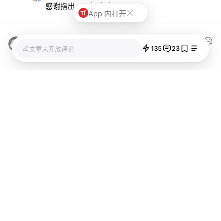
感谢指出，已经修改。
App 内打开
悟饭的飞行日记
2019/06/08 03:48
135
23
文章未开放评论
ios上呢
已加载全部
关联阅读
离 AI 最近的老牌写作工具不聊
AI：iA Writer 8.0 大版本更新