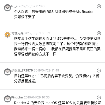
liu_s
2019/05/02 07:46
个人以言，最好用的 RSS 阅读器始终是Mr. Reader

只可惜下架了
博饼先森
2019/05/01 05:52
感觉那个仿生阅读反而让我读起来更慢……英文快速阅读
是一行扫过去大致意思就明白了，这个局部加粗反而让
我读起来一愣一愣的……我都在怀疑我是不是和真正的英
语母语者阅读的方式不一样
少数派_872879
2019/04/29 11:49
目前还是bug：1.已阅后内容不会变灰，仍是粗体；2.部
分源反复推送。
Pingchn
2019/04/29 10:35
Reeder 4 的无论是 macOS 还是 iOS 的丢需要重新设置