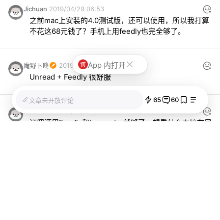
Jichuan
2019/04/29 06:53
之前mac上安装的4.0测试版，还可以使用，所以我打算
不花这68元钱了？手机上用feedly也完全够了。
App 内打开
庵野卜咚
2019/04/29 06:46
Unread + Feedly 很舒服
65
60
文章未开放评论
matthewz
2019/04/29 06:24
订阅源用Feedly和Inoreader就够了。想看什么直接在里
面搜索关键字，然后订阅就行了。个人觉得，找订阅源
不是难题，难题是知道自己需要看什么。
少数派_831167
2019/04/29 06:21
如果你之前手机上有安装 Reeder3，现在购买Reeder4
这俩PP是 可以独立存在

也是因为这样两个版本可以反复对比就使用这几天来