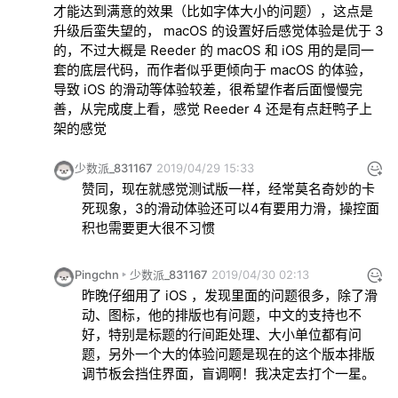
才能达到满意的效果（比如字体大小的问题），这点是
升级后蛮失望的， macOS 的设置好后感觉体验是优于 3 
的，不过大概是 Reeder 的 macOS 和 iOS 用的是同一
套的底层代码，而作者似乎更倾向于 macOS 的体验，
导致 iOS 的滑动等体验较差，很希望作者后面慢慢完
善，从完成度上看，感觉 Reeder 4 还是有点赶鸭子上
架的感觉
少数派_831167
2019/04/29 15:33
赞同，现在就感觉测试版一样，经常莫名奇妙的卡
死现象，3的滑动体验还可以4有要用力滑，操控面
积也需要更大很不习惯
Pingchn
少数派_831167
2019/04/30 02:13
昨晚仔细用了 iOS ，发现里面的问题很多，除了滑
动、图标，他的排版也有问题，中文的支持也不
好，特别是标题的行间距处理、大小单位都有问
题，另外一个大的体验问题是现在的这个版本排版
调节板会挡住界面，盲调啊！我决定去打个一星。