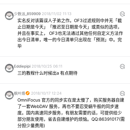
少数派_859909
2018/11/02 11:13
实名反对该篇误人子弟之作。OF3过滤规则中并无「截
止日期是今天」「推迟至日期是今天」或类似的选项，
并且在事实上， OF3也无法通过其他任何自定义方法作
出今日清单，唯一的今日清单只出现在「预测」中。完
毕
Eddiepipi
2018/10/25 06:11
三的教程什么时候出a 有点期待
枫叶烙
2018/10/17 12:24
OmniFocus 官方的同步实在是太慢了，购买服务器自建
了一套WebDAV 服务，再也不要忍受蜗牛般的同步速
度。国内高速同步服务，有朋友需要的话，可提供给少
部分朋友使用，省去自建维护的烦恼。QQ:86391017(需
分担少量费用)