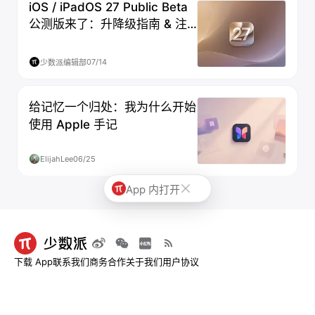
iOS / iPadOS 27 Public Beta
公测版来了：升降级指南 & 注
意事项
07/14
少数派编辑部
给记忆一个归处：我为什么开始
使用 Apple 手记
ElijahLee
06/25
App 内打开
下载 App
联系我们
商务合作
关于我们
用户协议
© 2013-2026 深圳市烧麦网络科技有限公司 - 少数派
粤ICP备09128966号-4
|
粤B2-
20211534