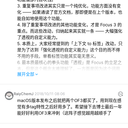
3. 重复事项改进其实只是一个纯优化，功能方面没有变
化 —— 如果通读了官方文档，那即便是在上个版本，也
4. 除了重复事项改进的其他功能变化，才是 Focus 3 的
重点。而这些改动，归纳起来其实就一条 —— 大幅强化
5. 本质上，大家经常提到的「上下文 to 标签」改动，只
是为了达到「强化透视的自定义能力」这个目的而不得
6. 最本质最核心的拳头功能「透视」是 Focus 的立足之
本，但是这个概念太难理解了。一方面是因为这个词用
展开全部
得不好 —— 我更愿意用「场景」来诠释之；或者，用计
算机世界中的「视图」概念。另一方面，绝大部分用户
不会把生活中的一切事务放到 Focus，所以也不需要这
么专业地处理茫茫多的复杂事务 —— 所以这个核心功能
RaiyChemJ
2018/10/11 08:06
macOS版本发布之后就把两个OF3都买了，用到现在感
7. 即使是我这样的深度用户，有时也无法恪守使用 
觉有多tag特性之后好用多了。希望接下去博士最后一年
Focus 工作流 —— 事情急而多的时候我宁愿直接记在一
能好好利用OF3来冲刺（这阵子感觉越用越顺手了
个文本上。而现在随着标签功能的出现，维护 Focus 事