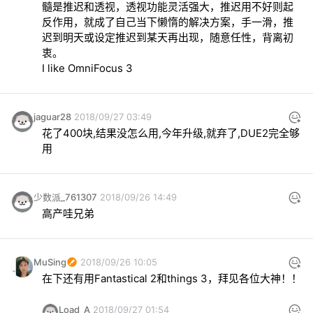
髓是推迟和透视，透视功能灵活强大，推迟用不好则起
反作用，就成了自己当下懒惰的解决方案，手一滑，推
迟到明天或设定推迟到某天再出现，随意任性，背离初
衷。
I like OmniFocus 3
jaguar28
2018/09/27 03:49
花了400块,结果没怎么用,今年升级,就弃了,DUE2完全够
用
少数派_761307
2018/09/26 14:49
高产哇兄弟
MuSing
2018/09/26 10:05
在下还有用Fantastical 2和things 3，拜见各位大神！！
Load_A
2018/09/27 01:54