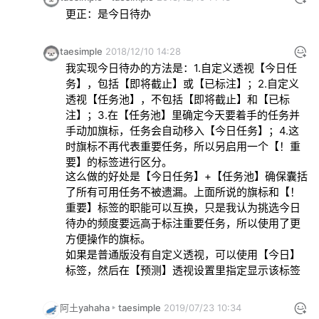
更正：是今日待办
taesimple
2018/12/10 14:28
我实现今日待办的方法是：1.自定义透视【今日任
务】，包括【即将截止】或【已标注】；2.自定义
透视【任务池】，不包括【即将截止】和【已标
注】；3.在【任务池】里确定今天要着手的任务并
手动加旗标，任务会自动移入【今日任务】；4.这
时旗标不再代表重要任务，所以另启用一个【！重
要】的标签进行区分。
这么做的好处是【今日任务】+【任务池】确保囊括
了所有可用任务不被遗漏。上面所说的旗标和【！
重要】标签的职能可以互换，只是我认为挑选今日
待办的频度要远高于标注重要任务，所以使用了更
方便操作的旗标。
如果是普通版没有自定义透视，可以使用【今日】
标签，然后在【预测】透视设置里指定显示该标签
阿土yahaha
taesimple
2019/07/23 10:34