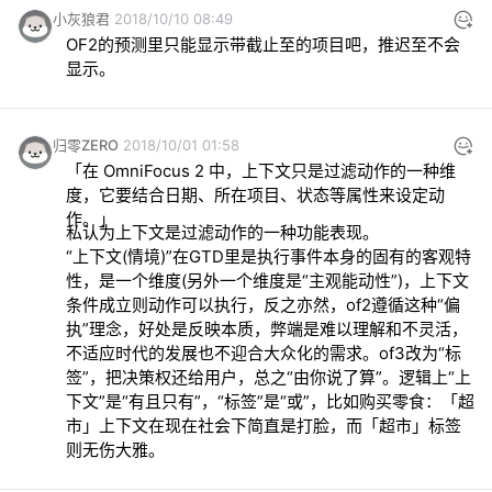
8. 我绝不会向身边人推荐 Focus，你我才是异类。
小灰狼君
2018/10/10 08:49
OF2的预测里只能显示带截止至的项目吧，推迟至不会
显示。
归零ZERO
2018/10/01 01:58
「在 OmniFocus 2 中，上下文只是过滤动作的一种维
度，它要结合日期、所在项目、状态等属性来设定动
作。」
私认为上下文是过滤动作的一种功能表现。
“上下文(情境)”在GTD里是执行事件本身的固有的客观特
性，是一个维度(另外一个维度是“主观能动性”)，上下文
条件成立则动作可以执行，反之亦然，of2遵循这种“偏
执”理念，好处是反映本质，弊端是难以理解和不灵活，
不适应时代的发展也不迎合大众化的需求。of3改为“标
签”，把决策权还给用户，总之“由你说了算”。逻辑上“上
下文”是“有且只有”，“标签”是“或”，比如购买零食：「超
市」上下文在现在社会下简直是打脸，而「超市」标签
则无伤大雅。