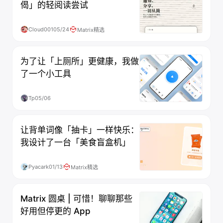
偈」的轻阅读尝试
Cloud001
05/24
Matrix精选
为了让「上厕所」更健康，我做
了一个小工具
Tp
05/06
让背单词像「抽卡」一样快乐：
我设计了一台「美食盲盒机」
Pyacark
01/13
Matrix精选
Matrix 圆桌 | 可惜！聊聊那些
好用但停更的 App