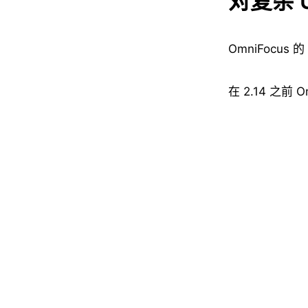
对复杂 U
OmniFocu
在 2.14 之前