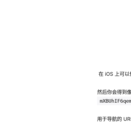
在 iOS 上可
然后你会得到
mXBUhIF6qe
用于导航的 U