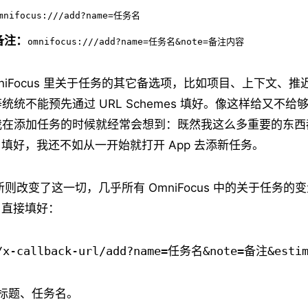
mnifocus:///add?name=任务名
备注：
omnifocus:///add?name=任务名&note=备注内容
niFocus 里关于任务的其它备选项，比如项目、上下文、推
统统不能预先通过 URL Schemes 填好。像这样给又不给
我在添加任务的时候就经常会想到：既然我这么多重要的东西
mes 填好，我还不如从一开始就打开 App 去添新任务。
更新则改变了这一切，几乎所有 OmniFocus 中的关于任务
es 直接填好：
//x-callback-url/add?name=任务名&note=备注&es
标题、任务名。