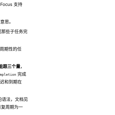
ocus 支持
的意思。
成那些子任务完
非周期性的任
能跟三个量
，
完成
mpletion
迟和到期在
的语法，文档见
重复周期为一