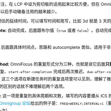
注，在 LCP 中设为剪切板的话用起来比较方便，但在 OmniF
eet 以后手动输备注用的越来越少。
预估的延续时间，可以填写时间和简写，比如 3d 就是 3 天
te:
自动完成，后面跟布尔值（
或者
）。自动完
true
false
。
后面跟具体时间点，思路和 autocomplete 类似，适用于
hod:
OmniFocus 的重复形式分为三种，也就是说它后面
只
复、
完成后再次推迟、
start-after-completion
due-after-co
。这三个选项在新建任务时的重复选项里可以见到，理解了推
cus 的区别的话就不难理解后两个选项。
:
这一项是重复的具体周期和次数，填写的内容要遵从 ICS 
Omnigroup 论坛
给出的例子是：
（
FREQ=WEEKLY;INTERVAL=1
一次）。