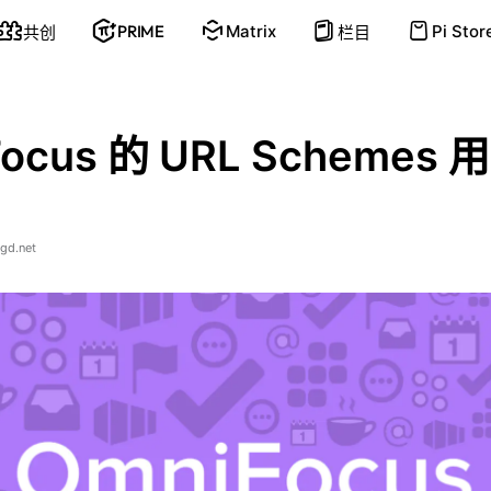
PRIME
Matrix
Pi Stor
共创
栏目
ocus 的 URL Schemes 
gd.net