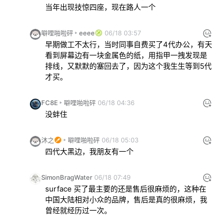
当年出现技惊四座，现在路人一个
噼哩啪啦砰
eeee
06/18 03:57
早期做工不太行，当时同事自费买了4代办公，有天
看到屏幕边有一块金属色的纸，用指甲一拽发现是
排线，又默默的塞回去了，因为这个我生生等到5代
才买。
FC8E
噼哩啪啦砰
06/18 04:36
没蚌住
沐之
噼哩啪啦砰
06/18 05:03
四代大黑边，我朋友有一个
SimonBragWater
06/18 07:49
surface 买了最主要的还是售后很麻烦的，这种在
中国大陆相对小众的品牌，售后是真的很麻烦，我
曾经就经历过一次。