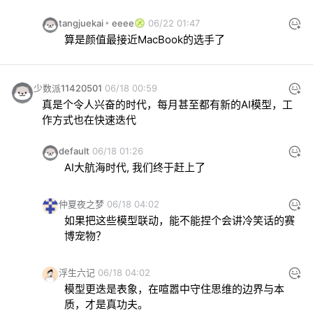
tangjuekai
eeee
06/22 01:47
算是颜值最接近MacBook的选手了
少数派11420501
06/18 00:59
真是个令人兴奋的时代，每月甚至都有新的AI模型，工
作方式也在快速迭代
default
06/18 01:26
AI大航海时代, 我们终于赶上了
仲夏夜之梦
06/18 04:02
如果把这些模型联动，能不能捏个会讲冷笑话的赛
博宠物？
浮生六记
06/18 04:02
模型更迭是表象，在喧嚣中守住思维的边界与本
质，才是真功夫。