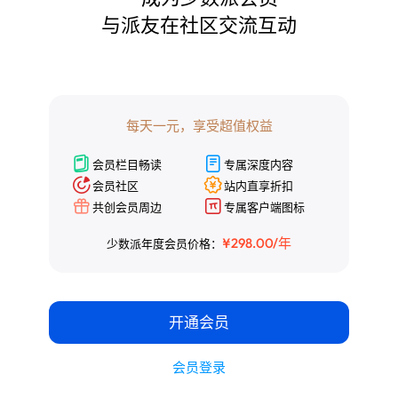
与派友在社区交流互动

¥298.00/年
少数派年度会员价格：
开通会员
每天一元，享受超值权益
会员登录
会员栏目畅读
专属深度内容
会员社区
站内直享折扣
共创会员周边
专属客户端图标
¥298.00/年
少数派年度会员价格：
开通会员
会员登录