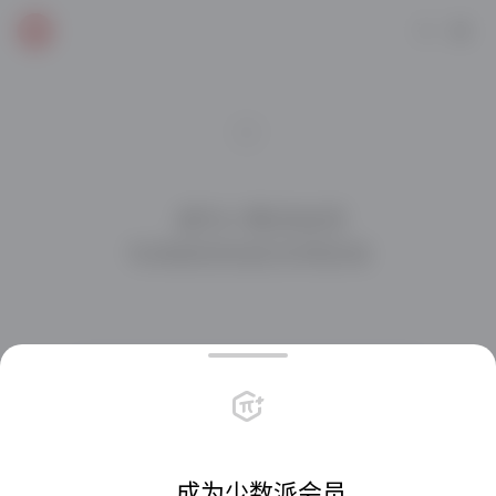
    成为少数派会员

与派友在社区交流互动

每天一元，享受超值权益
会员栏目畅读
专属深度内容
会员社区
站内直享折扣
共创会员周边
专属客户端图标
    成为少数派会员
