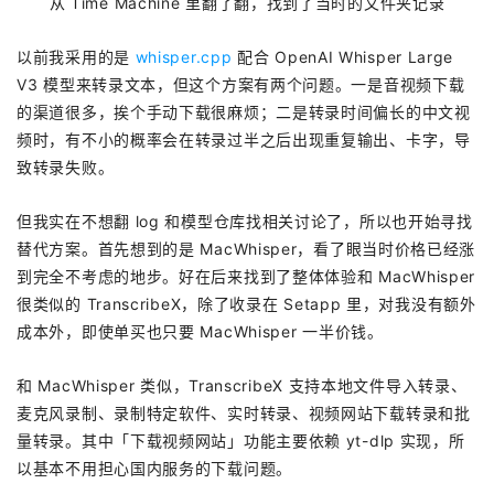
从 Time Machine 里翻了翻，找到了当时的文件夹记录
以前我采用的是
whisper.cpp
配合 OpenAI Whisper Large
V3 模型来转录文本，但这个方案有两个问题。一是音视频下载
的渠道很多，挨个手动下载很麻烦；二是转录时间偏长的中文视
频时，有不小的概率会在转录过半之后出现重复输出、卡字，导
致转录失败。
但我实在不想翻 log 和模型仓库找相关讨论了，所以也开始寻找
替代方案。首先想到的是 MacWhisper，看了眼当时价格已经涨
到完全不考虑的地步。好在后来找到了整体体验和 MacWhisper
很类似的 TranscribeX，除了收录在 Setapp 里，对我没有额外
成本外，即使单买也只要 MacWhisper 一半价钱。
和 MacWhisper 类似，TranscribeX 支持本地文件导入转录、
麦克风录制、录制特定软件、实时转录、视频网站下载转录和批
量转录。其中「下载视频网站」功能主要依赖 yt-dlp 实现，所
以基本不用担心国内服务的下载问题。