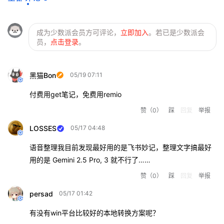
成为少数派会员方可评论，
立即加入
。若已是少数派会
员，
点击登录
。
黑猫Bon
05/19 07:11
付费用get笔记，免费用remio
赞
（0）
踩
回复
举报
LOSSES
05/17 04:48
语音整理我目前发现最好用的是飞书妙记，整理文字搞最好
用的是 Gemini 2.5 Pro, 3 就不行了……
赞
（0）
踩
回复
举报
persad
05/17 01:42
有没有win平台比较好的本地转换方案呢？