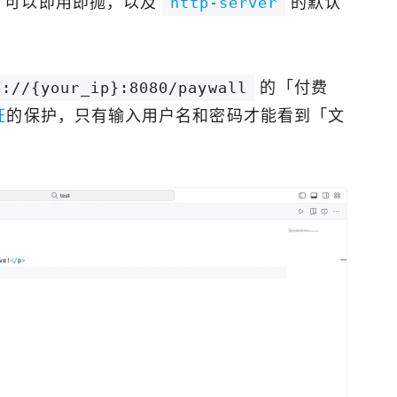
、可以即用即抛，以及
的默认
http-server
的「付费
p://{your_ip}:8080/paywall
证
的保护，只有输入用户名和密码才能看到「文