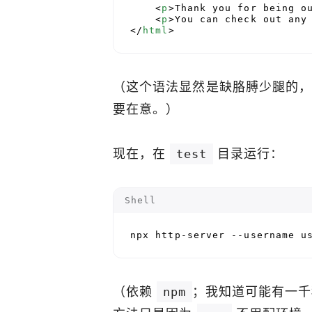
<
p
>
Thank you for being o
<
p
>
You can check out any
</
html
>
（这个语法显然是缺胳膊少腿的
要在意。）
现在，在
目录运行：
test
Shell
npx http-server --username u
（依赖
；我知道可能有一千
npm