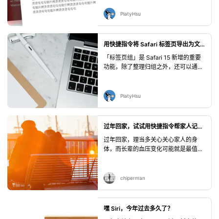
为中文。对此，纯手工的方法是复制当
前网址——新建窗口——粘贴网址并访
PlatyHsu
问——启用翻译——将窗口左右并列，
但显然过于麻烦。本文中，我们将介绍
如何将上述步骤自动化，实现一键查看
用快捷指令将 Safari 标签页导出为文本链接
双语网页。
「标签页组」是 Safari 15 新增的重要
功能，除了整理归组之外，还可以通过
「复制链接」导出组内所有页面的链
接。这对于备份和分享都非常方便。但
Safari 所能导出的只是富文本格式的链
PlatyHsu
接，但很多场景下都是无法粘贴、或者
不方便处理的。本文将指导制作一个快
捷指令来搭配使用，导出的链接变为更
过年回家，试试用快捷指令帮家人记录血压
方便处理的 Markdown 或纯文本格
过年回家，理当多关心关心家人的身
式。
体，而长辈的血压变化可能就是最值得
关注的指标之一。iOS 的健康 App 有非
常完善的记录和可视化图表功能，非常
适合用来记录血压，但手动操作略显繁
chiperman
琐。本文演示了作者如何用快捷指令为
家人实现了语音记录血压读数，并自动
判断所属区间的功能。此外，延伸应用
嘿 Siri，今年过去多久了？
部分还介绍了如何与 NFC、消息推送联