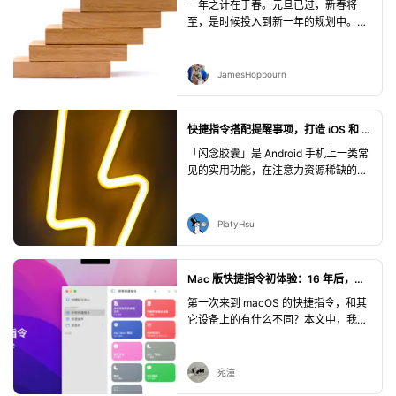
一年之计在于春。元旦已过，新春将
动，让记录过程更加便捷及时、子女远
至，是时候投入到新一年的规划中。为
在异乡也能及时获知。
此，不妨用些可量化的方式提醒时光易
逝，激励自己珍惜时间——比如不时算
算「今年过去了百分之几」。当然，这
JamesHopbourn
么简单的问题并不需要依赖那些营销号
帮我们做算术；利用自带的快捷指令，
完全可以做到随手查看年度百分比，顺
快捷指令搭配提醒事项，打造 iOS 和 macOS 的「闪念胶囊」
便还能画出一个「年度进度条」。
「闪念胶囊」是 Android 手机上一类常
见的实用功能，在注意力资源稀缺的当
下，这样的功能颇有意义。遗憾的是，
iOS 上并没有内置这个功能。本文教你
如何借助快捷指令和「提醒事项」app
PlatyHsu
的通知和同步能力，模拟出类似的效
果。
Mac 版快捷指令初体验：16 年后，扛炮机器人终于可以退休了
第一次来到 macOS 的快捷指令，和其
它设备上的有什么不同？本文中，我们
将挑选几个亮点，结合实例为大家逐一
展示。
宛潼