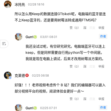
冰扥扥
02/28 18:16
所以怎么用Keep的数据连接GTbikeV呢，电脑端的蓝牙是连
不上Keep蓝牙的，还是要用树莓派转成通用FTMS吗？
赞
（0）
踩
回复
举报
Gurri
03/01 08:31
我还没试过呢，有空研究研究。电脑端蓝牙可以连上
keep，但是同样需要自行用python写一个中间层。
我就是现在电脑上调试，后来才改用树莓派方案的。
赞
（0）
踩
回复
举报
克莱德
02/25 06:58
好强！！！老师视频考虑传个 B 站？我们的编辑器可以嵌入
部分视频平台的视频，阅读体验会更好一点～
赞
（0）
踩
回复
举报
Gurri
02/25 07:31