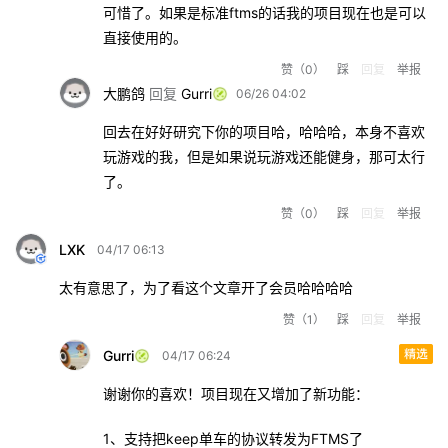
可惜了。如果是标准ftms的话我的项目现在也是可以
直接使用的。
赞
（0）
踩
回复
举报
回复
大鹏鸽
Gurri
06/26 04:02
回去在好好研究下你的项目哈，哈哈哈，本身不喜欢
玩游戏的我，但是如果说玩游戏还能健身，那可太行
了。
赞
（0）
踩
回复
举报
LXK
04/17 06:13
太有意思了，为了看这个文章开了会员哈哈哈哈
赞
（1）
踩
回复
举报
Gurri
04/17 06:24
谢谢你的喜欢！项目现在又增加了新功能：
1、支持把keep单车的协议转发为FTMS了