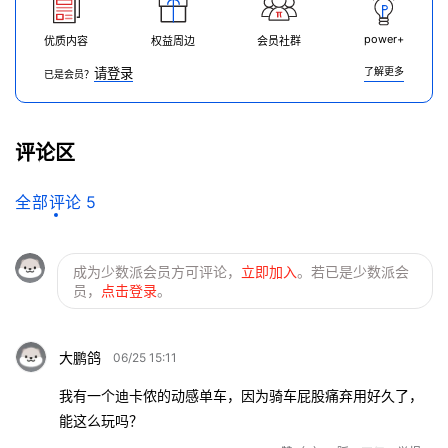
power+
优质内容
权益周边
会员社群
请登录
了解更多
已是会员？
评论区
全部评论
5
成为少数派会员方可评论，
立即加入
。若已是少数派会
员，
点击登录
。
大鹏鸽
06/25 15:11
我有一个迪卡侬的动感单车，因为骑车屁股痛弃用好久了，
能这么玩吗？