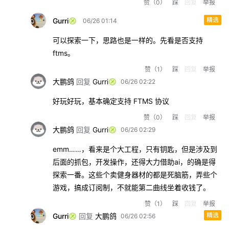
赞
（0）
踩
回复
举报
Gurri
06/26 01:14
可以探索一下，思路也是一样的。先看是否支持
ftms。
赞
（1）
踩
回复
举报
回复
大鹏鸽
Gurri
06/26 02:22
好玩好玩，基本确定支持 FTMS 协议
赞
（0）
踩
回复
举报
回复
大鹏鸽
Gurri
06/26 02:29
emm……，看来是个大工程，只有钥匙，但是涉及到
后面的抓包，开发操作，还得大力借助ai，的确是得
探索一番。这些个卖健身器材的都是死脑筋，弄些个
游戏，搞成订阅制，不就能第二曲线坐着收钱了。
赞
（1）
踩
回复
举报
回复
大鹏鸽
Gurri
06/26 02:56