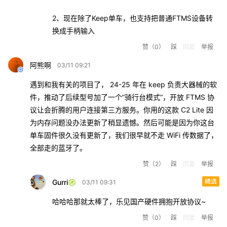
2、现在除了Keep单车，也支持把普通FTMS设备转
换成手柄输入
赞
（0）
踩
回复
举报
阿熊啊
03/11 09:21
遇到和我有关的项目了， 24-25 年在 keep 负责大器械的软
件，推动了后续型号加了一个”骑行台模式“，开放 FTMS 协
议让会折腾的用户连接第三方服务。你用的这款 C2 Lite 因
为内存问题没办法更新了稍显遗憾。然后可能是因为你这台
单车固件很久没有更新了，我们很早就不走 WiFi 传数据了，
全部走的蓝牙了。
赞
（2）
踩
回复
举报
Gurri
03/11 09:31
哈哈哈那就太棒了，乐见国产硬件拥抱开放协议~
赞
（0）
踩
回复
举报