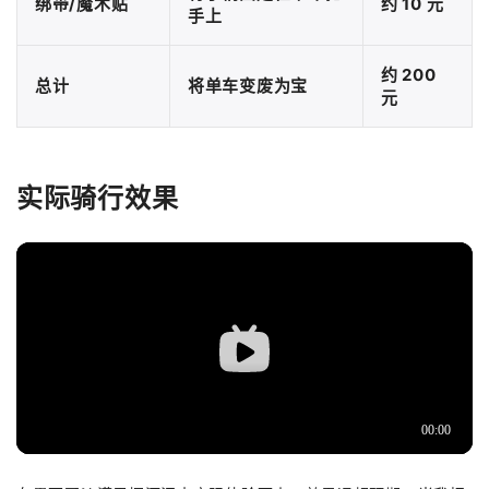
绑带/魔术贴
约 10 元
手上
约 200
总计
将单车变废为宝
元
实际骑行效果