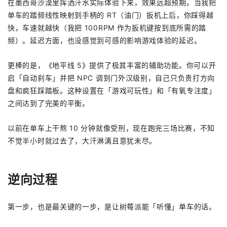
在墨西哥沙漠里挥洒汗水实际体验下来，效果远超预期。当我把
单车的踏频线性映射到手柄的 RT（油门）扳机上后，你踩得越
快，车速就越快（我把 100RPM 作为扳机键按到底所需的踏
频）。延迟方面，也没感觉到可感的影响游戏体验的延迟。
更棒的是，《地平线 5》提供了极其丰富的辅助功能。你可以开
启「自动刹车」并把 NPC 调到门外汉级别，自己只负责打方向
盘和疯狂踩踏板。这种设置在「游戏可玩性」和「有氧专注度」
之间达到了完美的平衡。
以前在单车上干熬 10 分钟就像受刑，现在跑完三场比赛，不知
不觉半小时就过去了，大汗淋漓且意犹未尽。
逆向过程
第一步，也是最关键的一步，是让树莓派能「听懂」单车的话。