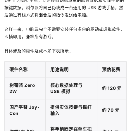
2W 作为数据中枢，同时接收动感单车的踏频数据和实体手柄的
按键数据。树莓派将自己伪装成一台通用的 USB 游戏手柄，然
后通过有线方式将混合后的指令发送给电脑。
这样一来，电脑端完全不需要安装任何多余的驱动或虚拟软件，
即插即用，兼容所有游戏。
具体涉及的硬件及成本如下表所示：
硬件名称
用途说明
预估花费
树莓派 Zero
核心数据处理与
约 120 元
2W
USB 模拟
国产平替 Joy-
提供实体按键与摇杆
约 70 元
Con
输入
将手柄固定在单车把