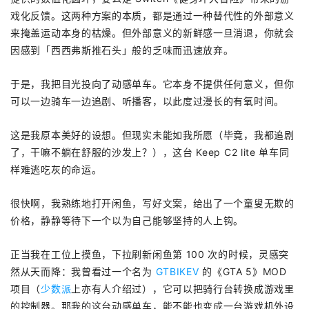
戏化反馈。这两种方案的本质，都是通过一种替代性的外部意义
来掩盖运动本身的枯燥。但外部意义的新鲜感一旦消退，你就会
因感到「西西弗斯推石头」般的乏味而迅速放弃。
于是，我把目光投向了动感单车。它本身不提供任何意义，但你
可以一边骑车一边追剧、听播客，以此度过漫长的有氧时间。
这是我原本美好的设想。但现实未能如我所愿（毕竟，我都追剧
了，干嘛不躺在舒服的沙发上？），这台 Keep C2 lite 单车同
样难逃吃灰的命运。
很快啊，我熟练地打开闲鱼，写好文案，给出了一个童叟无欺的
价格，静静等待下一个以为自己能够坚持的人上钩。
正当我在工位上摸鱼，下拉刷新闲鱼第 100 次的时候，灵感突
然从天而降：我曾看过一个名为
GTBIKEV
的《GTA 5》MOD
项目（
少数派
上亦有人介绍过），它可以把骑行台转换成游戏里
的控制器。那我的这台动感单车，能不能也变成一台游戏机外设