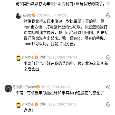
現在開始默默存明年去日本看柯南+想玩長野的錢了。🤣
潘誉晗
2025/06/06 09:20
然後我覺得去日本旅遊，對比電話卡真的租一個
egg更方便，打電話什麼的也可以。快遞還給我打
過電話叫我拿快遞，我自己也可以打回國，但是話
費好像也沒有多起來。租一個egg，隨身的手機、
ipad都可以用，我覺得很方便。
SIMON_
2025/06/07 06:34
离岛部分也正好在我的选题中，预计北海道篇更新
之后会出
写小黑文的Alex
2025/06/06 09:12
不错，有点当年孤独星球和米其林绿色指南的感觉了
SIMON_
2025/06/07 06:35
谢谢！