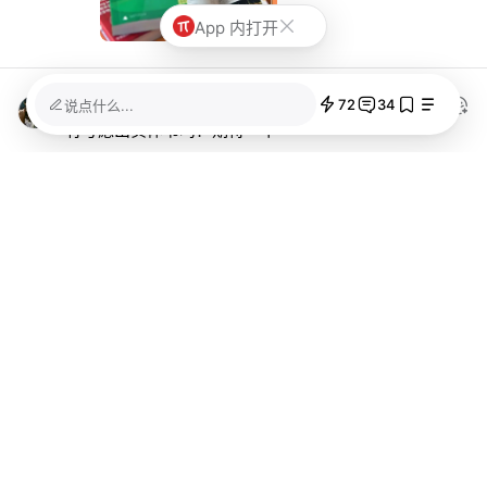
App 内打开
72
34
Jarvis_z
2025/06/06 08:46
说点什么...
有考虑出实体书吗？期待一下
SIMON_
2025/06/06 08:54
有点太高抬我了😭我会当成目标努力的～！
Sciroccogti
SIMON_
2025/06/15 14:56
确实，送人其实不错
Breeze2004
SIMON_
2025/07/09 01:30
期待实体！能来回翻阅肯定是最好的，可以做成物
料手册也不错捏
Hillsomec
2025/06/06 08:25