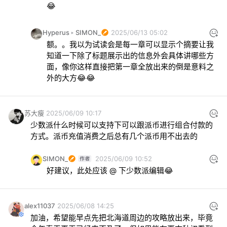
😂
Hyperus
SIMON_
2025/06/13 05:02
额。。我以为试读会是每一章可以显示个摘要让我
知道一下除了标题展示出的信息外会具体讲哪些方
面，像你这样直接把第一章全放出来的倒是意料之
外的大方😂😂
苏大瘦
2025/06/09 10:17
少数派什么时候可以支持下可以跟派币进行组合付款的
方式。派币充值消费之后总有几个派币用不出去的
SIMON_
2025/06/09 10:52
好建议，此处应该 @ 下少数派编辑😂
alex11037
2025/06/08 14:25
加油，希望能早点先把北海道周边的攻略放出来，毕竟