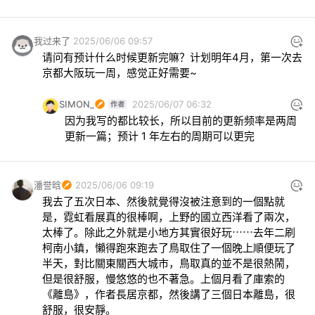
我过来了
2025/06/06 09:57
请问有预计什么时候更新完嘛？计划明年4月，第一次去
京都大阪玩一周，感觉正好需要~
SIMON_
2025/06/07 06:32
因为我写的都比较长，所以目前的更新频率是两周
更新一篇；预计 1 年左右的周期可以更完
潘誉晗
2025/06/06 09:19
我去了五次日本、然後就覺得沒被注意到的一個點就
是，霓虹看展真的很棒啊，上野的國立西洋看了兩次，
太棒了。除此之外就是小地方其實很好玩⋯⋯去年二刷
柯南小鎮，懶得跑來跑去了鳥取住了一個晚上順便玩了
半天，對比關東關西大城市，鳥取真的並不是很熱鬧，
但是很舒服，慢悠悠的也不著急。上個月看了庫索的
《離島》，作者長居京都，然後講了三個日本離島，很
舒服，很安靜。
