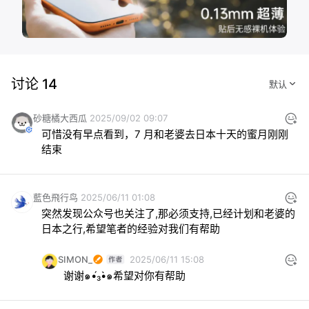
讨论 14
砂糖橘大西瓜
2025/09/02 09:07
可惜没有早点看到，7 月和老婆去日本十天的蜜月刚刚
结束
藍色飛行鸟
2025/06/11 01:08
突然发现公众号也关注了,那必须支持,已经计划和老婆的
日本之行,希望笔者的经验对我们有帮助
SIMON_
2025/06/11 15:08
谢谢๑•́₃•̀๑希望对你有帮助