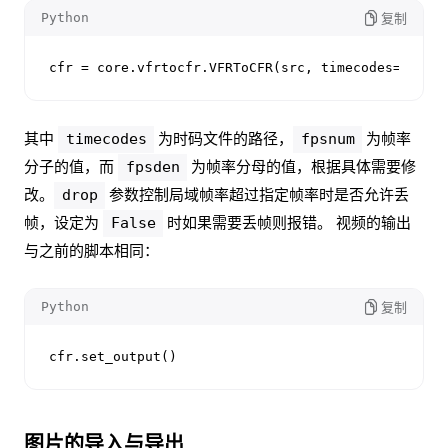
Python
复制
cfr = core.vfrtocfr.VFRToCFR(src, timecodes=
r"X:\
其中
为时码文件的路径，
为帧率
timecodes
fpsnum
分子的值，而
为帧率分母的值，根据具体需要修
fpsden
改。
参数控制局域帧率超过指定帧率时是否允许丢
drop
帧，设定为
时如果需要丢帧则报错。 视频的输出
False
与之前的脚本相同：
Python
复制
cfr.set_output()
图片的导入与导出