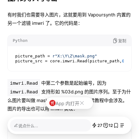
有时我们也需要导入图片，这就要用到 Vapoursynth 内置的
另一个滤镜 imwri 了。它的代码是：
Python
复制
picture_path = 
r"X:\Y\Z\mask.png"
picture_src = core.imwri.Read(picture_path,
0
)
中第二个参数是起始编号，因为
imwri.Read
支持形如 %03d.png 的图片序列。至于为什
imwri.Read
么图片要叫做 mask，暂且卖个关子，后续教程中会涉及。
App 内打开
图片的导出也可以用 imwri 实现：
27
12
说点什么...
Python
复制