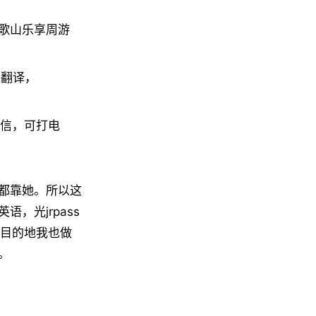
和歌山乐享周游
道翻译，
信，可打电
都靠她。所以这
，光jrpass
达目的地我也做
。