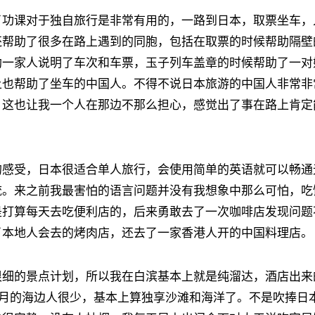
了功课对于独自旅行是非常有用的，一路到日本，取票坐车，
还帮助了很多在路上遇到的同胞，包括在取票的时候帮助隔壁
助一家人说明了车次和车票，玉子列车盖章的时候帮助了一对
上也帮助了坐车的中国人。不得不说日本旅游的中国人非常非
，这也让我一个人在那边不那么担心，感觉出了事在路上肯定
的感受，日本很适合单人旅行，会使用简单的英语就可以畅通
流。来之前我最害怕的语言问题并没有我想象中那么可怕，吃
是打算每天去吃便利店的，后来勇敢去了一次咖啡店发现问题
了本地人会去的烤肉店，还去了一家香港人开的中国料理店。
很细的景点计划，所以我在白滨基本上就是纯溜达，酒店出来
3月的海边人很少，基本上算独享沙滩和海洋了。不是吹捧日