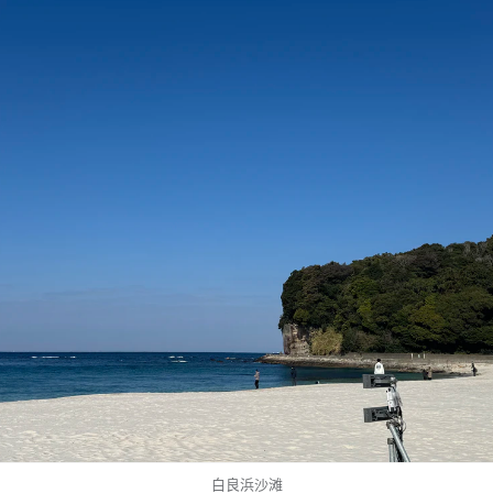
白良浜沙滩