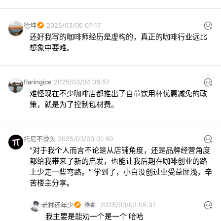
德坤
2025/03/06 07:17
还好我写的咖啡师经历是虚构的，真正的咖啡行业远比
想象中要难。
flaringice
2025/03/04 08:57
难怪现在不少咖啡店都推出了自带饮用杯优惠减免的政
策，就是为了控制包材费。
托尼不烫头
2025/03/03 01:40
“对于我个人而言不论是从店铺角度，还是品牌经营角度
都给我带来了新的启发，也能让我后期在咖啡创业的路
上少走一些弯路。” 学到了，小白没创过业受益匪浅，辛
苦楼主分享。
老林还年少
2025/03/03 05:31
我主要是能劝一个是一个 哈哈