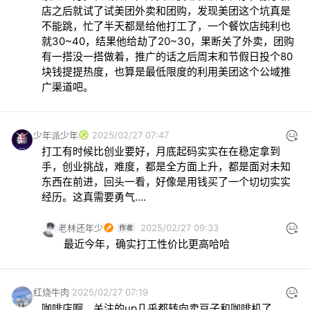
店之后就试了试美团外卖和团购，发现美团这个坑真是
不能跳，忙了半天都是给他打工了，一个餐饮店纯利也
就30~40，结果他给劫了20~30，果断关了外卖，团购
有一搭没一搭做着，推广的话之后周末和节假日投个80
块钱提提热度，也算是最低限度的利用美团这个公域推
广渠道吧。
少年派少年
2025/02/27 07:47
打工有时候比创业要好，月底起码实实在在稳定拿到
手，创业挑战，难度，都是全方面上升，都是面对未知
东西在前进，回头一看，好像是用钱买了一个切切实实
经历。这真需要勇气....
老林还年少
2025/02/27 09:33
最近今年，确实打工性价比更高哈哈
红烧牛肉
2025/02/27 07:19
咖啡店啊，关注的up几乎都转向卖豆子和咖啡机了