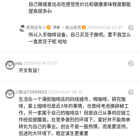
自己做或者出去吃感觉性价比和健康美味程度都能
提高很多👍
老林还年少
桌沿奇思
2025/03/26 02:37
所以入手咖啡设备，自己买豆子做吧。要不我怎么 
一直卖豆子呢 哈哈
yqq
2025/03/14 12:21
开文有益！
少数派72563523
2025/03/07 08:31
生活在一个满街咖啡店的四线城市，喝咖啡，研究咖
啡，爱上咖啡也是近3年的事情，也曾经考虑换辞掉工
作，开一家属于自己的咖啡店！但是自己从事供应链工
作经验提醒我，在竞争激烈的环境下，爱好并不能简单
转化为自己的事业。创业不是一股热情，而是要坚持。
低迷的大环境下，稳定谋生更重要