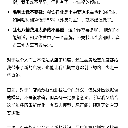
衡，我虽然不明显，但也有了一些失衡的倾向。
毛利太低不要碰：
餐饮行业是个需要追求高毛利的行业，
如果毛利测算低于55%（外卖为主），就不建议做了。
乱七八糟费用太多的不要碰：
这个你需要多聊，聊透了才
能知道。如果你看中了一个品牌，不妨找几个店聊聊，套
点真实内幕再做决定。
对于我个人而言不论是从店铺角度，还是品牌经营角度都给
我带来了新的启发，也能让我后期在咖啡创业的路上少走一
些弯路。
首先，对于门店的数据预测我是个门外汉，仅凭外围数据做
的模型，不是很准确，但具备一定参考意义。所以我又结合
这半年经历重新优化一套看店模型，尽可能让预测更符合现
实逻辑。
其次，对于外卖平台有了新的认识，门店测算也增加了比较