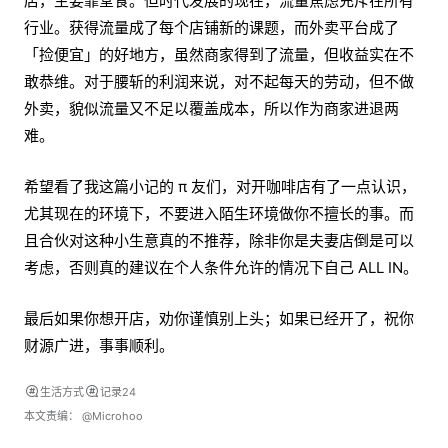
店，主要靠堂食。但时代发展的现在，流量焦虑充斥在所有
行业。获得流量成了每个店铺新的课题，而外卖平台成了
「捡便宜」的好地方，虽然商家得到了流量，但收益实在不
敢恭维。对于腰斩的利润来说，对不起每天的劳动，但不做
外卖，貌似流量又不足以覆盖成本，所以作为商家进退两
难。
希望看了我这篇小记的 π 友们，对开咖啡店有了一点认识，
尤其现在的环境下，不要进入陌生环境做你不擅长的事。而
且合伙对这种小生意真的不推荐，除非你是夫妻店倒是可以
考虑，否则真的建议在个人条件允许的情况下自己 ALL IN。
最后如果你想开店，劝你谨慎别上头；如果已经开了，祝你
财源广进，事事顺利。
生活方式
记录24
本文责编：
@Microhoo