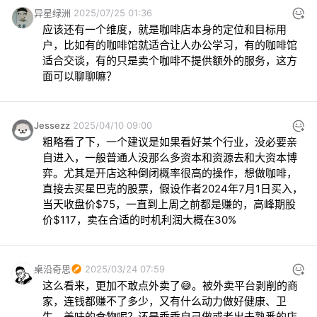
异星绿洲
2025/07/25 01:36
应该还有一个维度，就是咖啡店本身的定位和目标用
户，比如有的咖啡馆就适合让人办公学习，有的咖啡馆
适合交谈，有的只是卖个咖啡不提供额外的服务，这方
面可以聊聊嘛？
Jessezz
2025/04/10 09:00
粗略看了下，一个建议是如果看好某个行业，没必要亲
自进入，一般普通人没那么多资本和资源去和大资本博
弈。尤其是开店这种倒闭概率很高的操作，想做咖啡，
直接去买星巴克的股票，假设作者2024年7月1日买入，
当天收盘价$75，一直到上周之前都是赚的，高峰期股
价$117，卖在合适的时机利润大概在30%
桌沿奇思
2025/03/24 07:59
这么看来，更加不敢点外卖了😅。被外卖平台剥削的商
家，连钱都赚不了多少，又有什么动力做好健康、卫
生、美味的食物呢？还是乖乖自己做或者出去熟悉的店