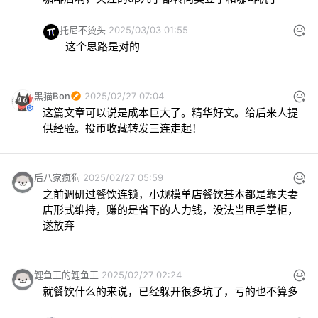
托尼不烫头
2025/03/03 01:55
这个思路是对的
黑猫Bon
2025/02/27 07:04
这篇文章可以说是成本巨大了。精华好文。给后来人提
供经验。投币收藏转发三连走起！
后八家疯狗
2025/02/27 05:59
之前调研过餐饮连锁，小规模单店餐饮基本都是靠夫妻
店形式维持，赚的是省下的人力钱，没法当甩手掌柜，
遂放弃
鲤鱼王的鲤鱼王
2025/02/27 02:24
就餐饮什么的来说，已经躲开很多坑了，亏的也不算多